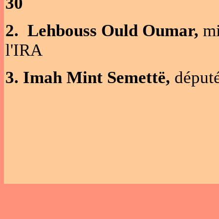
30
2. Lehbouss Ould Oumar,
mi
l'I
3. Imah Mint Semettë,
député