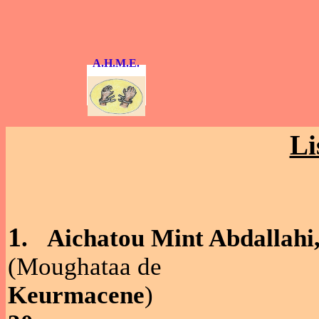
A.H.M.E.
Li
1
.
Aichatou Mint Abdallahi
(Moughataa de
Keurmacene
)
V