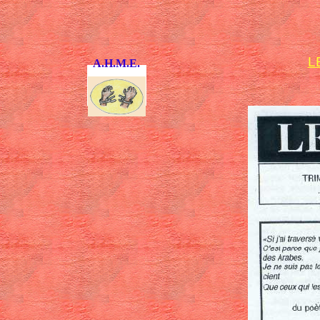
L
A.H.M.E.