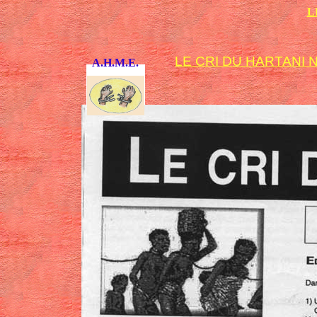
L
LE CRI DU HARTANI N° 
A.H.M.E.