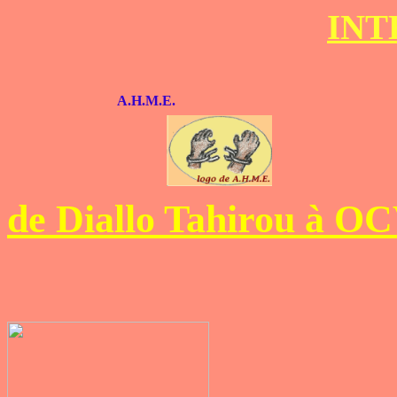
INT
A.H.M.E.
de Diallo Tahirou à 