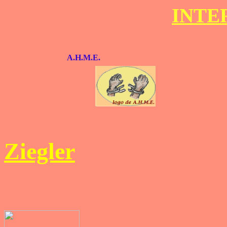
INTER
A.H.M.E.
Ziegler