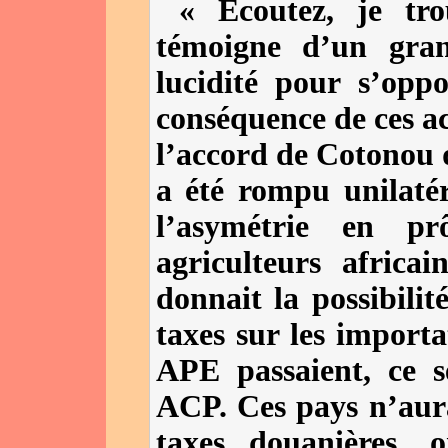
« Ecoutez, je tro
témoigne d’un gra
lucidité pour s’op
conséquence de ces acc
l’accord de Cotonou 
a été rompu unilatér
l’asymétrie en p
agriculteurs afric
donnait la possibili
taxes sur les importa
APE passaient, ce s
ACP. Ces pays n’aurai
taxes douanières, o