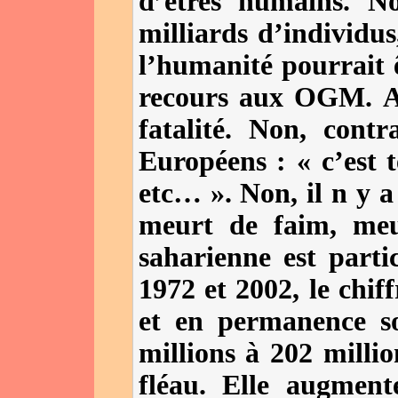
d’êtres humains. N
milliards d’individus
l’humanité pourrait 
recours aux OGM. Au
fatalité. Non, cont
Européens : « c’est t
etc… ». Non, il n y a
meurt de faim, meu
saharienne est parti
1972 et 2002, le chif
et en permanence so
millions à 202 millio
fléau. Elle augment