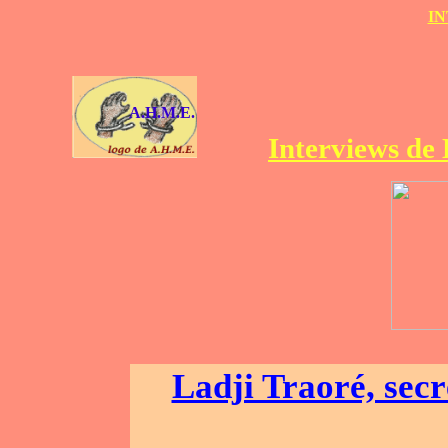
IN
A.H.M.E.
Interviews de 
Ladji Traoré, secr