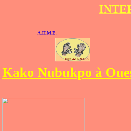
INTER
A.H.M.E.
Kako Nubukpo à Oue