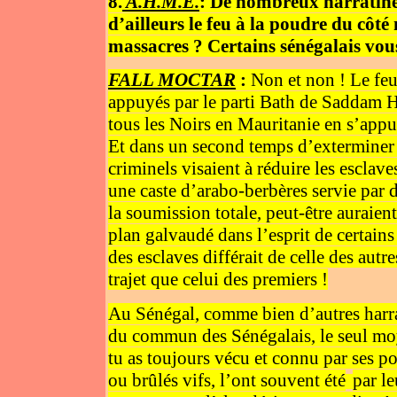
8.
A.H.M.E.
: De nombreux harratine 
d’ailleurs le feu à la poudre du cô
massacres ? Certains sénégalais vous
FALL MOCTAR
:
Non et non ! Le feu
appuyés par le parti Bath de Saddam 
tous les Noirs en Mauritanie en s’appu
Et dans un second temps d’exterminer
criminels visaient à réduire les esclav
une caste d’arabo-berbères servie par d
la soumission totale, peut-être auraient-
plan galvaudé dans l’esprit de certain
des esclaves différait de celle des aut
trajet que celui des premiers !
Au Sénégal, comme bien d’autres harr
du commun des Sénégalais, le seul moy
tu as toujours vécu et connu par ses po
ou brûlés vifs, l’ont souvent été
par l