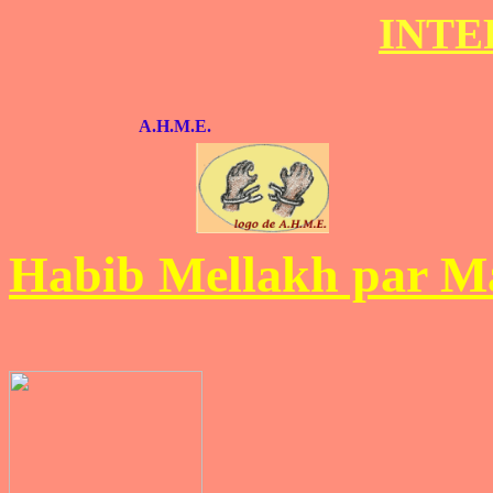
INTE
A.H.M.E.
Habib Mellakh par M