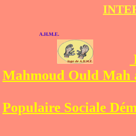
INTER
A.H.M.E.
Mahmoud Ould Mah à
Populaire Sociale Dém