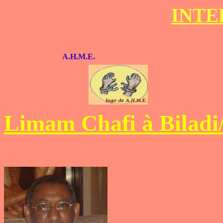
INTE
A.H.M.E.
Limam Chafi à Biladi