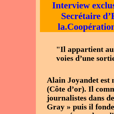
Interview exclu
Secrétaire d’
la.
Coopération
"Il appartient a
voies d’une sorti
Alain Joyandet est 
(Côte d’or). Il com
journalistes dans d
Gray » puis il fonde