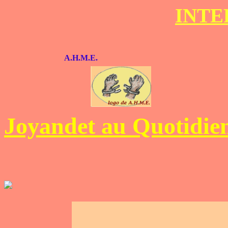
INTE
A.H.M.E.
Joyandet au Quotidie