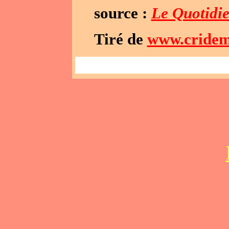
source :
Le Quotidi
Tiré de
www.cridem