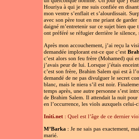
un quelconque homme. Un jour que j’étais p
Houriya à qui je me suis confiée en disant
mon ventre s’enflait et s’alourdissait. Sur
avec son père tout en me priant de garder
daigné m’entretenir sur ce sujet bien que 
ont préféré se réfugier derrière le silenc
Après mon accouchement, j’ai reçu la vis
demandée implorant est-ce que c’est
Brah
c’est alors son feu frère (Mohamed) qui en 
j’avais peur de lui. Lorsque j’étais encein
c’est son frère, Brahim Salem qui est à l’
demandé de ne pas divulguer le secret contr
blanc, mais le niera s’il est noir. Finaleme
temps après, une autre personne s’est introd
de Brahim Salem. Il attendait la nuit pour
en l’occurrence, les viols auxquels celui-
Initi.net
: Quel est l’âge de ce dernier vio
M’Barka
: Je ne sais pas exactement, mais
marié.