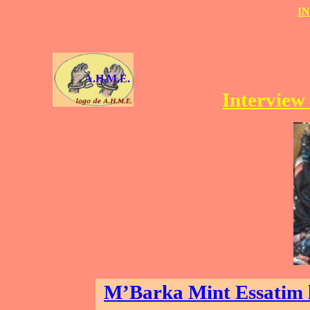
I
A.H.M.E.
Interview
M’Barka Mint Essatim le