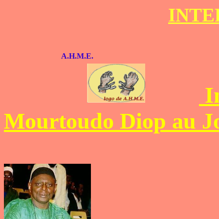
INTE
A.H.M.E.
I
Mourtoudo Diop au J