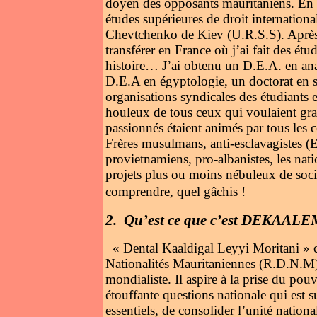
doyen des opposants mauritaniens. En 
études supérieures de droit internationa
Chevtchenko de Kiev (U.R.S.S). Après 
transférer en France où j’ai fait des étu
histoire… J’ai obtenu un D.E.A. en anal
D.E.A en égyptologie, un doctorat en sc
organisations syndicales des étudiants 
houleux de tous ceux qui voulaient grai
passionnés étaient animés par tous les c
Frères musulmans, anti-esclavagistes (E
provietnamiens, pro-albanistes, les nati
projets plus ou moins nébuleux de sociét
comprendre, quel gâchis !
2.
Qu’est ce que c’est DEKAALEM
« Dental Kaaldigal Leyyi Moritani » 
Nationalités Mauritaniennes (R.D.N.M) es
mondialiste. Il aspire à la prise du po
étouffante questions nationale qui est s
essentiels, de consolider l’unité nation