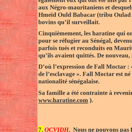
aux Négro-mauritaniens et desquels 
Hmeïd Ould Babacar (tribu Oulad Aï
bovins qu’il surveillait.
Cinquièmement, les haratine qui on
pour se réfugier au Sénégal, devenus
parfois tués et reconduits en Maurit
qu’ils avaient quittés. De nouveau, i
D’où l’expression de Fall Moctar : «
de l’esclavage ». Fall Moctar est né
nationalité sénégalaise.
Sa famille a été contrainte à reveni
www.haratine.com
).
7.
OCVIDH
. Nous ne pouvons pas f