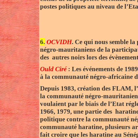
postes politiques au niveau de l’Eta
6.
OCVIDH
. Ce qui nous semble la p
négro-mauritaniens de la participa
des autres noirs lors des évènemen
Ould Ciré
: Les événements de 1989 
à la communauté négro-africaine d
Depuis 1983, création des FLAM, l
la communauté négro-mauritanienne
voulaient par le biais de l’Etat r
1966, 1979, une partie des haratine
politique contre la communauté né
communauté haratine, plusieurs arg
fait croire que les haratine au Séné