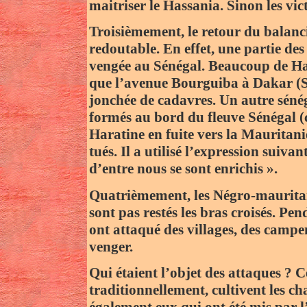
maitriser le Hassania. Sinon les vic
Troisièmement, le retour du balanci
redoutable. En effet, une partie des
vengée au Sénégal. Beaucoup de Har
que l’avenue Bourguiba à Dakar (Sé
jonchée de cadavres. Un autre séné
formés au bord du fleuve Sénégal (c
Haratine en fuite vers la Mauritanie.
tués. Il a utilisé l’expression suiva
d’entre nous se sont enrichis ».
Quatrièmement, les Négro-mauritan
sont pas restés les bras croisés. Pe
ont attaqué des villages, des campe
venger.
Qui étaient l’objet des attaques ? C
traditionnellement, cultivent les c
également eux qui ont été mis par l