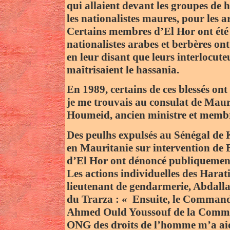
qui allaient devant les groupes de h
les nationalistes maures, pour les ar
Certains membres d’El Hor ont été b
nationalistes arabes et berbères on
en leur disant que leurs interlocut
maîtrisaient le hassania.
En 1989, certains de ces blessés ont 
je me trouvais au consulat de Mauri
Houmeid, ancien ministre et membre
Des peulhs expulsés au Sénégal de 
en Mauritanie sur intervention de B
d’El Hor ont dénoncé publiquement
Les actions individuelles des Harat
lieutenant de gendarmerie, Abdall
du Trarza : « Ensuite, le Comman
Ahmed Ould Youssouf de la Commune
ONG des droits de l’homme m’a aidé