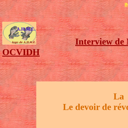
I
A.H.M.E.
Interview de
OCVIDH
La 
Le devoir de rév