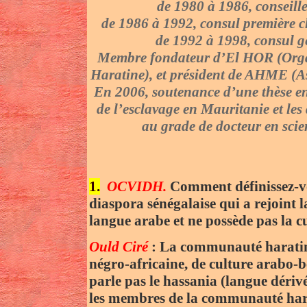
de 1980 à 1986, conseill
de 1986 à 1992, consul première c
de 1992 à 1998, consul g
Membre fondateur d’El HOR (Organi
Haratine), et président de AHME (A
En 2006, soutenance d’une thèse en s
de l’esclavage en Mauritanie et les 
au grade de docteur en scie
1.
OCVIDH.
Comment définissez-vo
diaspora sénégalaise qui a rejoint 
langue arabe et ne possède pas la c
Ould Ciré
: La communauté haratine s
négro-africaine, de culture arabo-b
parle pas le hassania (langue dériv
les membres de la communauté harati