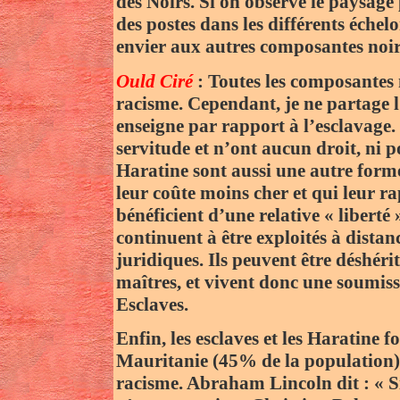
des Noirs. Si on observe le paysage 
des postes dans les différents échelo
envier aux autres composantes noir
Ould Ciré
: Toutes les composantes 
racisme. Cependant, je ne partage l
enseigne par rapport à l’esclavage. 
servitude et n’ont aucun droit, ni pol
Haratine sont aussi une autre forme
leur coûte moins cher et qui leur r
bénéficient d’une relative « liberté
continuent à être exploités à distanc
juridiques. Ils peuvent être déshérit
maîtres, et vivent donc une soumissi
Esclaves.
Enfin, les esclaves et les Haratin
Mauritanie (45% de la population) qu
racisme. Abraham Lincoln dit : « S