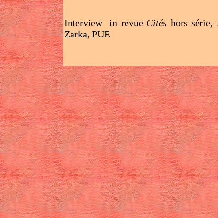
Interview in revue
Cités
hors série,
Zarka, PUF.