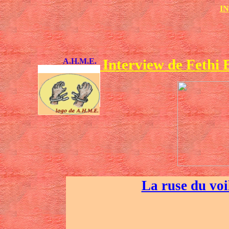
I
Interview de Fethi 
A.H.M.E.
La ruse du voil