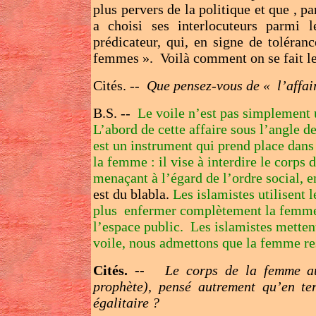
plus pervers de la politique et que , pa
a choisi ses interlocuteurs parmi 
prédicateur, qui, en signe de toléran
femmes ». Voilà comment on se fait le 
Cités. --
Que pensez-vous de « l’affair
B.S. --
Le voile n’est pas simplement u
L’abord de cette affaire sous l’angle de
est un instrument qui prend place dans
la femme : il vise à interdire le corps
menaçant à l’égard de l’ordre social, 
est du blabla.
Les islamistes utilisent
plus enfermer complètement la femme, 
l’espace public. Les islamistes metten
voile, nous admettons que la femme res
Cités. --
Le corps de la femme au
prophète), pensé autrement qu’en ter
égalitaire ?