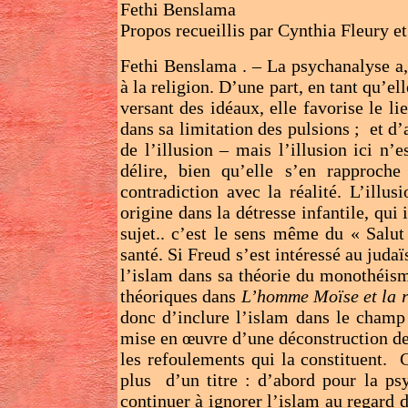
Fethi Benslama
Propos recueillis par Cynthia Fleury e
Fethi Benslama . – La psychanalyse a,
à la religion. D’une part, en tant qu’ell
versant des idéaux, elle favorise le l
dans sa limitation des pulsions ; et d
de l’illusion – mais l’illusion ici n’
délire, bien qu’elle s’en rapproch
contradiction avec la réalité. L’illu
origine dans la détresse infantile, qu
sujet.. c’est le sens même du « Salu
santé. Si Freud s’est intéressé au juda
l’islam dans sa théorie du monothéisme
théoriques dans
L’homme Moïse et la r
donc d’inclure l’islam dans le champ
mise en œuvre d’une déconstruction de
les refoulements qui la constituent. C
plus d’un titre : d’abord pour la ps
continuer à ignorer l’islam au regard 