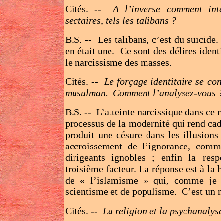
Cités. --
A l’inverse comment inte
sectaires, tels les talibans ?
B.S. -- Les talibans, c’est du suicide.
en était une. Ce sont des délires ident
le narcissisme des masses.
Cités. --
Le forçage identitaire se co
musulman. Comment l’analysez-vous 
B.S. -- L’atteinte narcissique dans ce 
processus de la modernité qui rend cad
produit une césure dans les illusion
accroissement de l’ignorance, comm
dirigeants ignobles ; enfin la resp
troisième facteur. La réponse est à la h
de « l’islamisme » qui, comme je 
scientisme et de populisme. C’est un 
Cités. --
La religion et la psychanalys