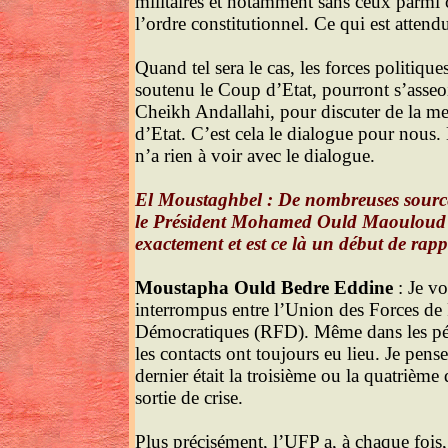
militaires et notamment sans ceux parmi 
l’ordre constitutionnel. Ce qui est attend
Quand tel sera le cas, les forces politique
soutenu le Coup d’Etat, pourront s’asseo
Cheikh Andallahi, pour discuter de la mei
d’Etat. C’est cela le dialogue pour nous
n’a rien à voir avec le dialogue.
El Moustaghbel : De nombreuses sources
le Président Mohamed Ould Maouloud e
exactement et est ce là un début de rap
Moustapha Ould Bedre Eddine
: Je vo
interrompus entre l’Union des Forces de
Démocratiques (RFD). Même dans les pér
les contacts ont toujours eu lieu. Je pe
dernier était la troisième ou la quatrième 
sortie de crise.
Plus précisément, l’UFP a, à chaque fois