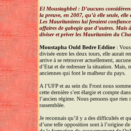
El Moustaghbel : D’aucuns considèrent q
la preuve, en 2007, qu’à elle seule, elle
Les Mauritaniens lui feraient confianc
affaires de gabegie que d’autres. Mais à
diviser et priver les Mauritanien du C
Moustapha Ould Bedre Eddine
: Vous 
divisée entre les deux tours, elle aurait
arrive à se retrouver actuellement, aucun
d’Etat et de redresser la situation. Mais,
anciennes qui font le malheur du pays.
A l’UFP et au sein du Front nous sommes 
cette dernière s’est élargie et compte dan
l’ancien régime. Nous pensons que rien ne
rassemblée.
Je reconnais qu’il y a des difficultés et q
d’une telle opposition sont à l’origine de
de la formation du gouvernement de Ould E