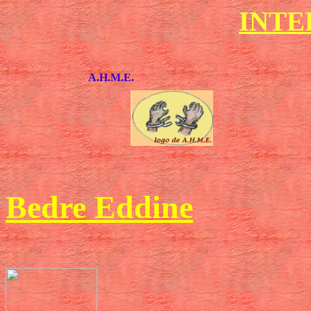
INTE
A.H.M.E.
Bedre Eddine