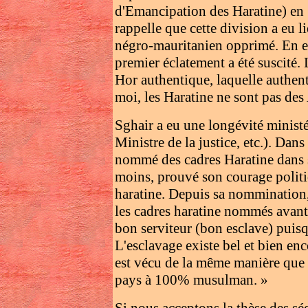
d'Emancipation des Haratine) en 1
rappelle que cette division a eu l
négro-mauritanien opprimé. En effe
premier éclatement a été suscité. 
Hor authentique, laquelle authenti
moi, les Haratine ne sont pas des
Sghair a eu une longévité ministér
Ministre de la justice, etc.). Dans
nommé des cadres Haratine dans s
moins, prouvé son courage politiq
haratine. Depuis sa nommination, 
les cadres haratine nommés avant 
bon serviteur (bon esclave) puisqu'
L'esclavage existe bel et bien enc
est vécu de la même manière que pa
pays à 100% musulman. »