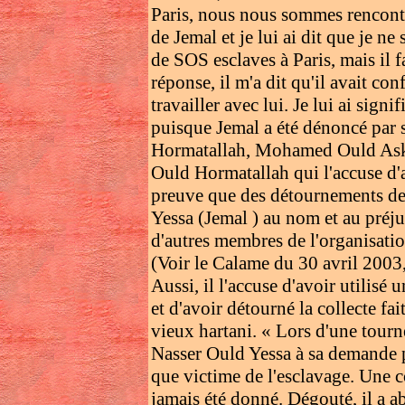
Paris, nous nous sommes rencontrés
de Jemal et je lui ai dit que je ne 
de SOS esclaves à Paris, mais il f
réponse, il m'a dit qu'il avait con
travailler avec lui. Je lui ai sign
puisque Jemal a été dénoncé par 
Hormatallah, Mohamed Ould Aske
Ould Hormatallah qui l'accuse d'av
preuve que des détournements de 
Yessa (Jemal ) au nom et au préju
d'autres membres de l'organisati
(Voir le Calame du 30 avril 200
Aussi, il l'accuse d'avoir utilisé
et d'avoir détourné la collecte f
vieux hartani. « Lors d'une tou
Nasser Ould Yessa à sa demande p
que victime de l'esclavage. Une co
jamais été donné. Dégouté, il a