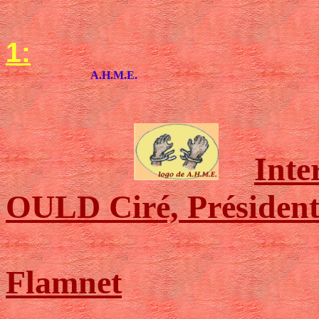
1:
A.H.M.E.
Inte
OULD Ciré, Président
Flamnet