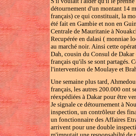
S'il voulait l'aider qu'il le pren
détournement d'un montant 14 mi
français) ce qui constituait, la 
été fait en Gambie et non en Gui
Centrale de Mauritanie à Nouakc
Recupérée en dalasi ( monniae lo
au marché noir. Ainsi cette opé
Dah, cousin du Consul de Dakar d
français qu'ils se sont partagés. C
l'intervention de Moulaye et Br
Une semaine plus tard, Ahmedou 
français, les autres 200.000 ont 
réexpédiées à Dakar pour être ve
Je signale ce détournement à Nou
inspection, un contrôleur des fi
un fonctionnaire des Affaires E
arrivent pour une double inspecti
m'imputait une responsabilté de 