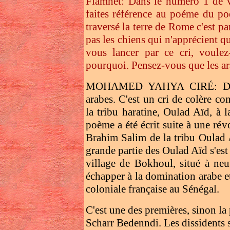
Flamnet: Dans le numéro 1 de
faites référence au poéme du po
traversé la terre de Rome c'est p
pas les chiens qui n'apprécient q
vous lancer par ce cri, voule
pourquoi. Pensez-vous que les ara
MOHAMED YAHYA CIRÉ: Dans c
arabes. C'est un cri de colère co
la tribu haratine, Oulad Aïd, à 
poème a été écrit suite à une r
Brahim Salim de la tribu Oula
grande partie des Oulad Aïd s'est
village de Bokhoul, situé à neu
échapper à la domination arabe et
coloniale française au Sénégal.
C'est une des premières, sinon la
Scharr Bedenndi. Les dissidents so