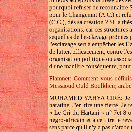
Si nous acceptons la thèse des séq
pourquoi refuser de reconnaître S
pour le Changemnt (A.C.) et ref
(C.C.), dès sa création ? Si la thès
organisations, car ces structures a
séquelles de l'esclavage prônées 
l'esclavage sert à empêcher les H
de lutter, efficacement, contre l'
organisation politique ou associat
d'une manière conséquente, pour l
Flamnet: Comment vous définis
Messaoud Ould Boulkheir, arabe t
MOHAMED YAHYA CIRÉ: Je me d
haratine. J'en tire une fierté. Je
« Le Cri du Hartani » n° 7et 8 ou
négro-africain et à ce titre je r
sens parce qu'il n'y a pas d'arabe