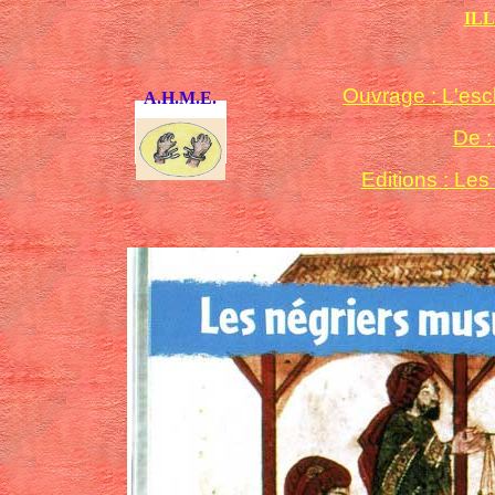
ILL
Ouvrage : L'es
A.H.M.E.
De :
Editions : Les