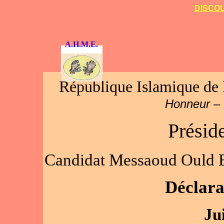
DISCOU
A.H.M.E.
République Islamique de 
Honneur – F
Présid
Candidat Messaoud Ould 
Déclara
Ju