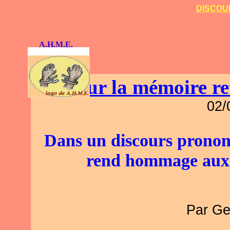
DISCOUR
A.H.M.E.
Pour la mémoire re
02/
Dans un discours pronon
rend hommage aux g
Par Ge