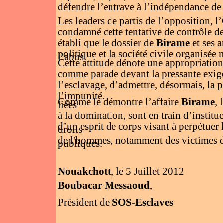
défendre l’entrave à l’indépendance de 
Les leaders de partis de l’opposition, 
condamné cette tentative de contrôle de 
établi que le dossier de
Birame
et ses a
politique et la société civile organisée 
l’abus.
Cette attitude dénote une appropriation 
comme parade devant la pressante exigen
l’esclavage, d’admettre, désormais, la p
l’impunité.
Comme le démontre l’affaire
Birame
, 
liées
à la domination, sont en train d’institu
d’un esprit de corps visant à perpétuer
droits
de l'hommes, notamment des victimes de 
publiques.
Nouakchott
, le 5 Juillet 2012
Boubacar Messaoud
,
Président de
SOS-Esclaves