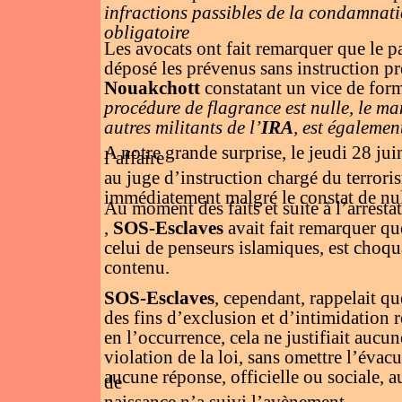
infractions passibles de la condamnatio
obligatoire
Les avocats ont fait remarquer que le p
déposé les prévenus sans instruction pr
Nouakchott
constatant un vice de form
procédure de flagrance est nulle, le m
autres militants de l’
IRA
, est égalemen
A notre grande surprise, le jeudi 28 jui
l’affaire
au juge d’instruction chargé du terroris
immédiatement malgré le constat de nul
Au moment des faits et suite à l’arrest
,
SOS-Esclaves
avait fait remarquer qu
celui de penseurs islamiques, est choqu
contenu.
SOS-Esclaves
, cependant, rappelait q
des fins d’exclusion et d’intimidation r
en l’occurrence, cela ne justifiait aucu
violation de la loi, sans omettre l’éva
aucune réponse, officielle ou sociale, a
de