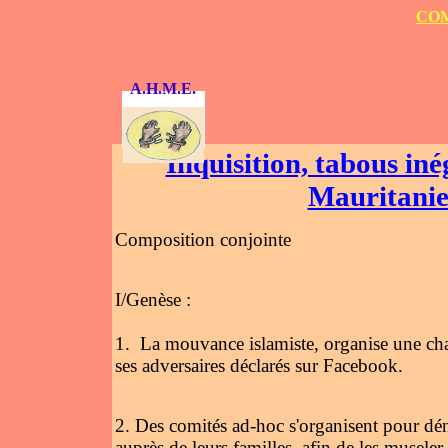
COM
A.H.M.E.
Inquisition, tabous iné
Mauritanie 
Composition conjointe
I/Genèse :
1. La mouvance islamiste, organise une cha
ses adversaires déclarés sur Facebook.
2. Des comités ad-hoc s'organisent pour déno
auprès de leurs familles, afin de les museler 