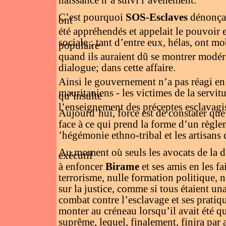
naissance n’a suivi l’avènement.
C’est pourquoi
SOS-Esclaves
dénonçai
ont
été appréhendés et appelait le pouvoir e
sociale ; tant d’entre eux, hélas, ont mo
populaire
quand ils auraient dû se montrer modéra
dialogue; dans cette affaire.
Ainsi le gouvernement n’a pas réagi en
mauritaniens - les victimes de la servit
qu’insulte
l’enseignement des préceptes esclavagist
Aujourd’hui, force est de constater que 
face à ce qui prend la forme d’un règle
’hégémonie ethno-tribal et les artisans d
Au moment où seuls les avocats de la d
exécutif
à enfoncer
Birame
et ses amis en les f
terrorisme, nulle formation politique, n
sur la justice, comme si tous étaient u
combat contre l’esclavage et ses pratiq
monter au créneau lorsqu’il avait été q
suprême, lequel, finalement, finira par