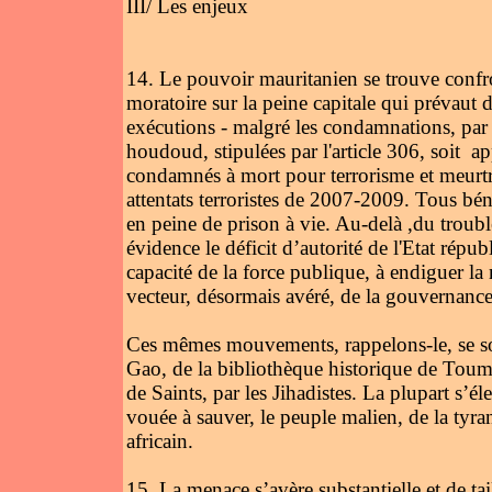
III/ Les enjeux
14. Le pouvoir mauritanien se trouve confro
moratoire sur la peine capitale qui prévaut 
exécutions - malgré les condamnations, par
houdoud, stipulées par l'article 306, soit ap
condamnés à mort pour terrorisme et meurtre 
attentats terroristes de 2007-2009. Tous bé
en peine de prison à vie. Au-delà ,du trouble
évidence le déficit d’autorité de l'Etat républ
capacité de la force publique, à endiguer la
vecteur, désormais avéré, de la gouvernance l
Ces mêmes mouvements, rappelons-le, se so
Gao, de la bibliothèque historique de Tou
de Saints, par les Jihadistes. La plupart s’él
vouée à sauver, le peuple malien, de la tyra
africain.
15. La menace s’avère substantielle et de tai