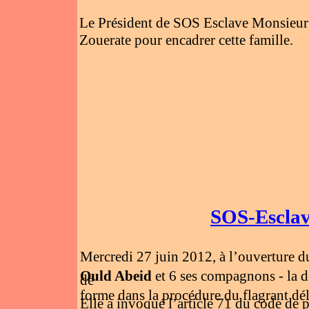
Le Président de SOS Esclave Monsieur
Zouerate pour encadrer cette famille.
SOS-Esclav
Mercredi 27 juin 2012, à l’ouverture du 
Ould Abeid
et 6 ses compagnons - la dé
de
forme dans la procédure du flagrant dél
Elle a invoqué l’article 71 du code de 