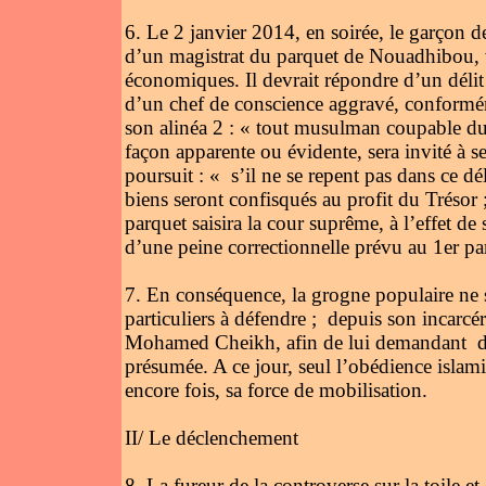
6. Le 2 janvier 2014, en soirée, le garçon de
d’un magistrat du parquet de Nouadhibou, vi
économiques. Il devrait répondre d’un délit
d’un chef de conscience aggravé, conformém
son alinéa 2 : « tout musulman coupable du c
façon apparente ou évidente, sera invité à se
poursuit : « s’il ne se repent pas dans ce dé
biens seront confisqués au profit du Trésor ; 
parquet saisira la cour suprême, à l’effet de 
d’une peine correctionnelle prévu au 1er pa
7. En conséquence, la grogne populaire ne se 
particuliers à défendre ; depuis son incarcér
Mohamed Cheikh, afin de lui demandant de pr
présumée. A ce jour, seul l’obédience islam
encore fois, sa force de mobilisation.
II/ Le déclenchement
8. La fureur de la controverse sur la toile e