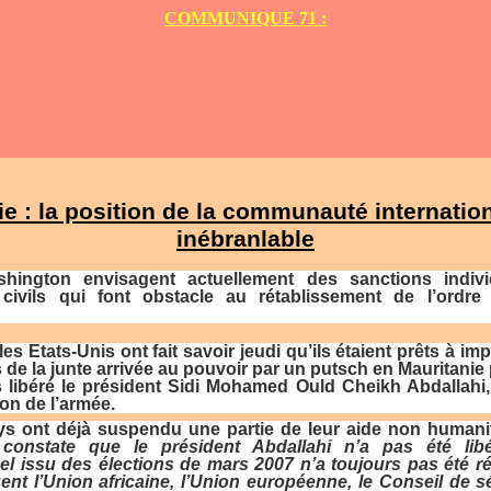
COMMUNIQUE 71 :
ie : la position de la communauté internation
inébranlable
shington envisagent actuellement des sanctions indivi
t civils qui font obstacle au rétablissement de l’ordre
les Etats-Unis ont fait savoir jeudi qu’ils étaient prêts à i
e la junte arrivée au pouvoir par un putsch en Mauritanie 
s libéré le président Sidi Mohamed Ould Cheikh Abdallahi,
ion de l’armée.
s ont déjà suspendu une partie de leur aide non humanit
constate que le président Abdallahi n’a pas été libé
el issu des élections de mars 2007 n’a toujours pas été ré
ent l’Union africaine, l’Union européenne, le Conseil de s