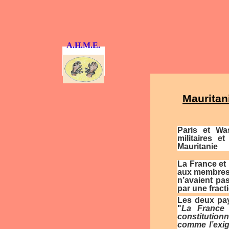
A.H.M.E.
Mauritan
Paris et Wa
militaires e
Mauritanie
La France
et 
aux membres d
n’avaient pa
par une fract
Les deux pay
"
La France 
constitutionn
comme l’exig