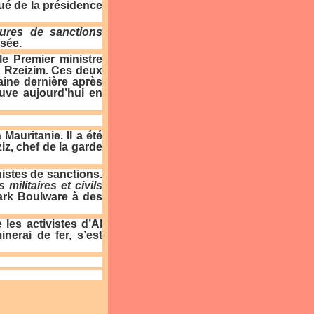
ué de la présidence
sures de sanctions
ysée.
le Premier ministre
d Rzeizim. Ces deux
aine dernière après
ouve aujourd’hui en
Mauritanie. Il a été
iz, chef de la garde
istes de sanctions.
ilitaires et civils
Mark Boulware à des
les activistes d’Al
erai de fer, s’est