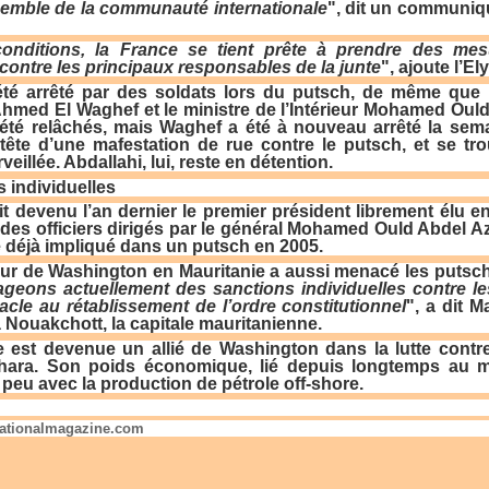
nsemble de la communauté internationale
", dit un communiq
onditions, la France se tient prête à prendre des me
 contre les principaux responsables de la junte
", ajoute l’El
été arrêté par des soldats lors du putsch, de même que 
hmed El Waghef et le ministre de l’Intérieur Mohamed Oul
 été relâchés, mais Waghef a été à nouveau arrêté la sem
a tête d’une mafestation de rue contre le putsch, et se tr
eillée. Abdallahi, lui, reste en détention.
 individuelles
it devenu l’an dernier le premier président librement élu en 
des officiers dirigés par le général Mohamed Ould Abdel Az
e déjà impliqué dans un putsch en 2005.
r de Washington en Mauritanie a aussi menacé les putsch
eons actuellement des sanctions individuelles contre les m
acle au rétablissement de l’ordre constitutionnel
", a dit 
à Nouakchott, la capitale mauritanienne.
e
est devenue un allié de Washington dans la lutte contre 
ara. Son poids économique, lié depuis longtemps au min
peu avec la production de pétrole off-shore.
nationalmagazine.com