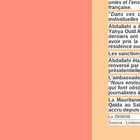
unies et l’e
française.
"
Dans ces c
individuelles
Abdallahi a 
Yahya Ould A
derniers ont
avoir pris l
résidence surv
Les sanctions
Abdallahi éta
renversé par 
présidentiell
L’ambassadeu
"
Nous envisag
qui font obst
journalistes 
La Mauritani
Qaïda au Sah
accru depuis 
Le 29/08/08
Source : Linter