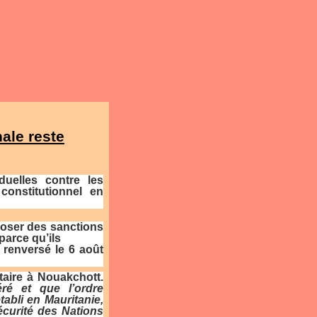
ale reste
duelles contre les
 constitutionnel en
mposer des sanctions
parce qu’ils
 renversé le 6 août
aire à Nouakchott.
ré et que l’ordre
tabli en Mauritanie,
écurité des Nations