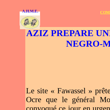
A.H.M.E.
COMM
AZIZ PREPARE UN
NEGRO-M
Le site « Fawassel » prêt
Ocre que le général Mo
convoqué ce jour en urg