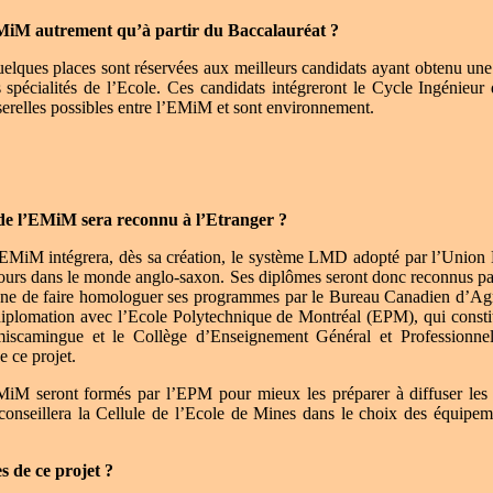
MiM autrement qu’à partir du Baccalauréat ?
lques places sont réservées aux meilleurs candidats ayant obtenu une
spécialités de l’Ecole. Ces candidats intégreront le Cycle Ingénieur
sserelles possibles entre l’EMiM et sont environnement.
 de l’EMiM sera reconnu à l’Etranger ?
EMiM intégrera, dès sa création, le système LMD adopté par l’Union 
cours dans le monde anglo-saxon. Ses diplômes seront donc reconnus pa
nne de faire homologuer ses programmes par le Bureau Canadien d’A
diplomation avec l’Ecole Polytechnique de Montréal (EPM), qui consti
iscamingue et le Collège d’Enseignement Général et Professionn
e ce projet.
MiM seront formés par l’EPM pour mieux les préparer à diffuser le
conseillera la Cellule de l’Ecole de Mines dans le choix des équipeme
s de ce projet ?