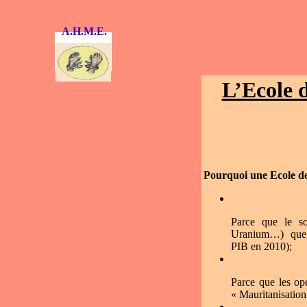
A.H.M.E.
L’Ecole 
Pourquoi une Ecole d
Parce que le so
Uranium…) que le
PIB en 2010);
Parce que les opé
« Mauritanisatio