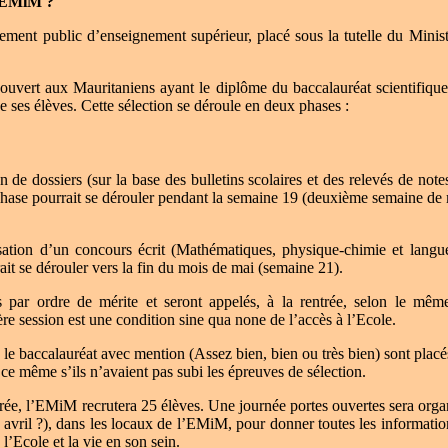
’EMiM ?
ment public d’enseignement supérieur, placé sous la tutelle du Ministè
ouvert aux Mauritaniens ayant le diplôme du baccalauréat scientifiqu
 ses élèves. Cette sélection se déroule en deux phases :
n de dossiers (sur la base des bulletins scolaires et des relevés de note
hase pourrait se dérouler pendant la semaine 19 (deuxième semaine de 
ation d’un concours écrit (Mathématiques, physique-chimie et langues
ait se dérouler vers la fin du mois de mai (semaine 21).
s par ordre de mérite et seront appelés, à la rentrée, selon le mêm
re session est une condition sine qua none de l’accès à l’Ecole.
le baccalauréat avec mention (Assez bien, bien ou très bien) sont placés 
 ce même s’ils n’avaient pas subi les épreuves de sélection.
trée, l’EMiM recrutera 25 élèves. Une journée portes ouvertes sera organ
avril ?), dans les locaux de l’EMiM, pour donner toutes les information
 l’Ecole et la vie en son sein.