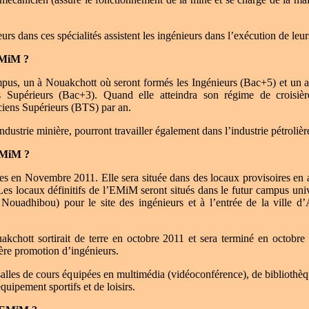
rs dans ces spécialités assistent les ingénieurs dans l’exécution de leur
EMiM ?
s, un à Nouakchott où seront formés les Ingénieurs (Bac+5) et un au
s Supérieurs (Bac+3). Quand elle atteindra son régime de croisi
ciens Supérieurs (BTS) par an.
industrie minière, pourront travailler également dans l’industrie pétrolièr
EMiM ?
 en Novembre 2011. Elle sera située dans des locaux provisoires en a
Les locaux définitifs de l’EMiM seront situés dans le futur campus uni
Nouadhibou) pour le site des ingénieurs et à l’entrée de la ville d’A
uakchott sortirait de terre en octobre 2011 et sera terminé en octobre 
ère promotion d’ingénieurs.
lles de cours équipées en multimédia (vidéoconférence), de bibliothèq
équipement sportifs et de loisirs.