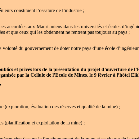
nieurs constituent l’ossature de l’industrie ;
ces accordées aux Mauritaniens dans les universités et écoles d’ingénie
ées et que ceux qui les obtiennent ne rentrent pas toujours au pays ;
a volonté du gouvernement de doter notre pays d’une école d’ingénieurs
ublics et privés lors de la présentation du projet d’ouverture de 
rganisée par la Cellule de l’Ecole de Mines, le 9 février à l’hôtel Elk
?
 (exploration, évaluation des réserves et qualité de la mine) ;
 (planification et exploitation de la mine) ;
mécanicien (assure le fonctionnement de la mine et se charge de la ma