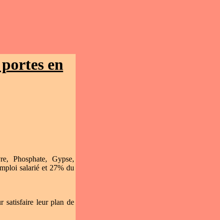
 portes en
re, Phosphate, Gypse,
mploi salarié et 27% du
 satisfaire leur plan de