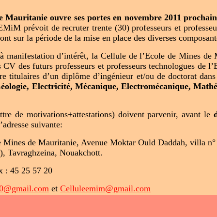
e Mauritanie ouvre ses portes en novembre 2011 prochai
’EMiM prévoit de recruter trente (30) professeurs et professe
ront sur la période de la mise en place des diverses composant
 à manifestation d’intérêt, la Cellule de l’Ecole de Mines 
es CV des futurs professeurs et professeurs technologues de 
tre titulaires d’un diplôme d’ingénieur et/ou de doctorat dans 
éologie, Electricité, Mécanique, Electromécanique, Math
tre de motivations+attestations) doivent parvenir, avant le
l’adresse suivante:
de Mines de Mauritanie, Avenue Moktar Ould Daddah, villa n° 
), Tavraghzeina, Nouakchott.
x : 45 25 57 20
0@gmail.com
et
Celluleemim@gmail.com