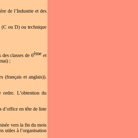
re de l’Industrie et des
e (C ou D) ou technique
ème
s des classes de 6
et
mai) ;
 (français et anglais)).
e ordre. L’obtention du
d’office en tête de liste
isée vers la fin du mois
s utiles à l’organisation