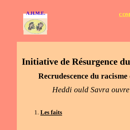
A.H.M.E.
COM
Initiative de Résurgence d
Recrudescence du racisme 
Heddi ould Savra ouvre le fe
1.
Les faits