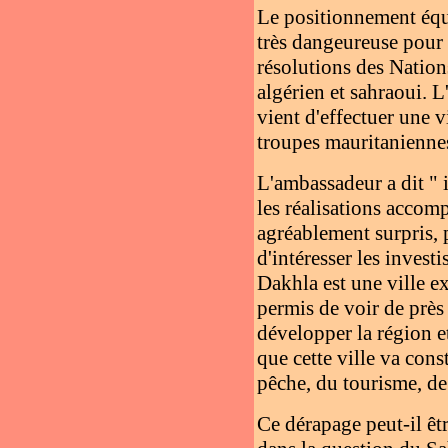
Le positionnement équi
très dangeureuse pour l
résolutions des Nations
algérien et sahraoui.
vient d'effectuer une v
troupes mauritaniennes
L'ambassadeur a dit " i
les réalisations accom
agréablement surpris, 
d'intéresser les invest
Dakhla est une ville ex
permis de voir de près 
développer la région et
que cette ville va con
pêche, du tourisme, de 
Ce dérapage peut-il ê