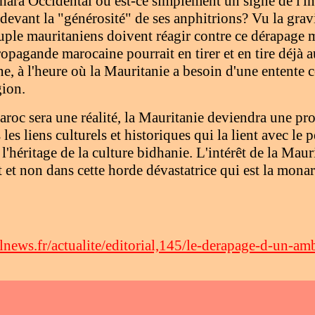
hara Occidental ou est-ce simplement un signe de l'
vant la "générosité" de ses anphitrions? Vu la gravit
ple mauritaniens doivent réagir contre ce dérapage m
opagande marocaine pourrait en tirer et en tire déjà 
e, à l'heure où la Mauritanie a besoin d'une entente c
gion.
roc sera une réalité, la Mauritanie deviendra une pr
 les liens culturels et historiques qui la lient avec le
 l'héritage de la culture bidhanie. L'intérêt de la Mau
et non dans cette horde dévastatrice qui est la mon
lnews.fr/actualite/editorial,145/le-derapage-d-un-a