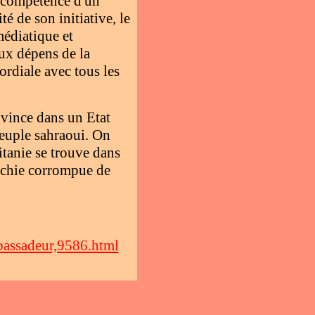
incompétence d'un
é de son initiative, le
édiatique et
aux dépens de la
ordiale avec tous les
ovince dans un Etat
 peuple sahraoui. On
ritanie se trouve dans
archie corrompue de
mbassadeur,9586.html