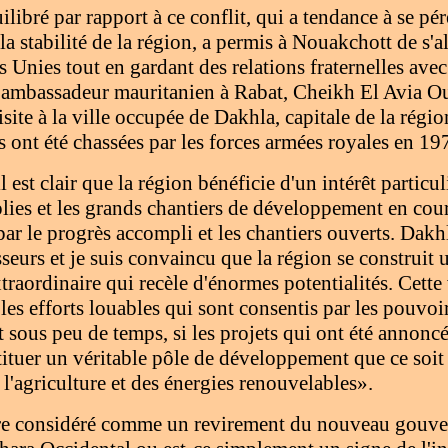
libré par rapport à ce conflit, qui a tendance à se pé
a stabilité de la région, a permis à Nouakchott de s'a
 Unies tout en gardant des relations fraternelles ave
 L'ambassadeur mauritanien à Rabat, Cheikh El Avi
isite à la ville occupée de Dakhla, capitale de la régio
 ont été chassées par les forces armées royales en 19
l est clair que la région bénéficie d'un intérêt partic
plies et les grands chantiers de développement en cour
par le progrès accompli et les chantiers ouverts. Dak
isseurs et je suis convaincu que la région se construit
traordinaire qui recèle d'énormes potentialités. Cette
les efforts louables qui sont consentis par les pouvoi
 sous peu de temps, si les projets qui ont été annoncés
stituer un véritable pôle de développement que ce soit
l'agriculture et des énergies renouvelables».
tre considéré comme un revirement du nouveau gouv