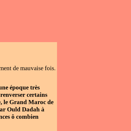
ement de mauvaise fois.
une époque très
renverser certains
e, le Grand Maroc de
tar Ould Dadah à
ences ô combien