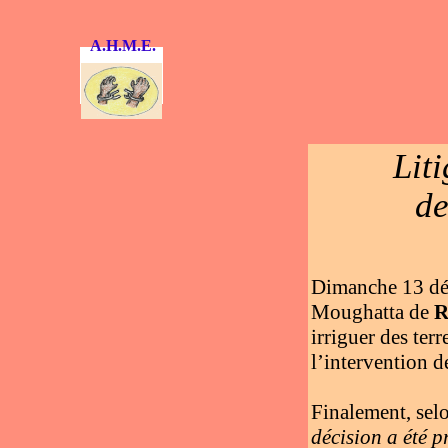
A.H.M.E.
Lit
de
Dimanche 13 déc
Moughatta de
R
irriguer des ter
l’intervention d
Finalement, selo
décision a été p