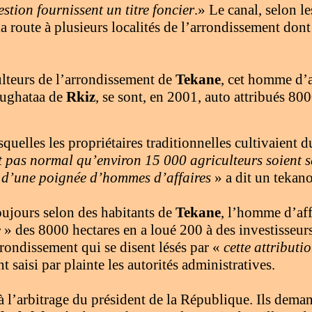
estion fournissent un titre foncier
.» Le canal, selon le
la route à plusieurs localités de l’arrondissement don
ulteurs de l’arrondissement de
Tekane
, cet homme d’a
ughataa de
Rkiz
, se sont, en 2001, auto attribués 80
squelles les propriétaires traditionnelles cultivaient d
st pas normal qu’environ 15 000 agriculteurs soient s
s d’une poignée d’hommes d’affaires
» a dit un tekano
ujours selon des habitants de
Tekane
, l’homme d’aff
e
» des 8000 hectares en a loué 200 à des investisseurs
rrondissement qui se disent lésés par «
cette attributi
 saisi par plainte les autorités administratives.
 à l’arbitrage du président de la République. Ils dema