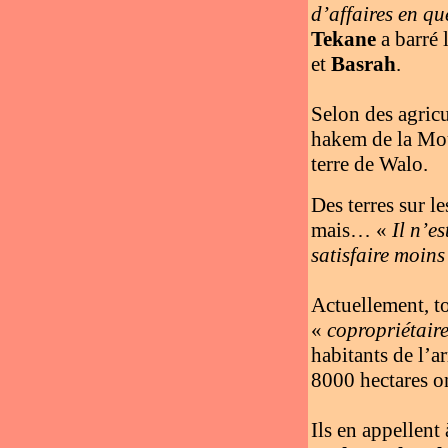
d’affaires en qu
Tekane
a barré 
et
Basrah
.
Selon des agric
hakem de la Mo
terre de Walo.
Des terres sur le
mais… «
Il n’e
satisfaire moin
Actuellement, to
«
copropriétair
habitants de l’a
8000 hectares ont
Ils en appellent