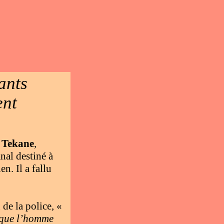
ants
ent
Tekane
,
nal destiné à
n. Il a fallu
de la police, «
t que l’homme