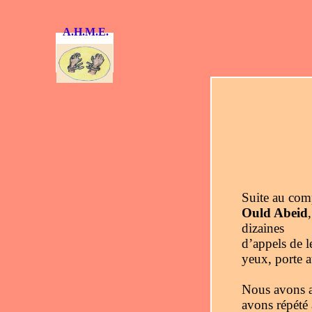
A.H.M.E.
Suite au com
Ould Abeid
dizaines
d’appels de l
yeux, porte at
Nous avons a
avons répété 