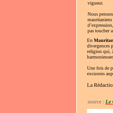
vigueur.
Nous pensons 
mauritaniens
d’expression,
pas toucher a
En
Mauritan
divergences p
religion qui,
harmonieuseme
Une fois de p
excusons aupr
La Rédacti
source :
Le 