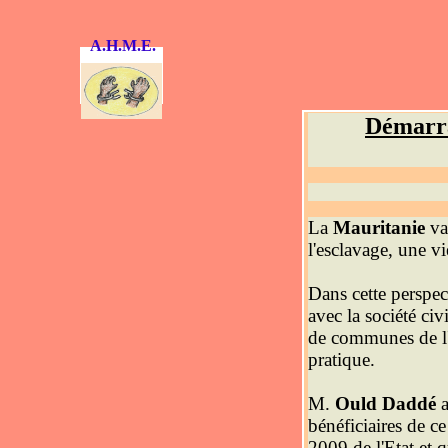
A.H.M.E.
D
émarra
La
Mauritanie
va 
l'esclavage, une vi
Dans cette perspec
avec la société civ
de communes de l'e
pratique.
M.
Ould Daddé
a
bénéficiaires de c
2009 de l'Etat et 