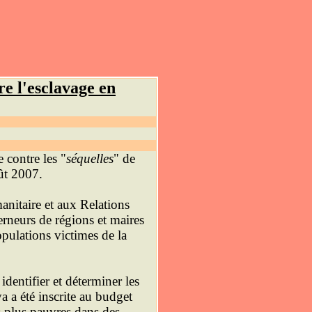
e l'esclavage en
 contre les "
séquelles
" de
oût 2007.
anitaire et aux Relations
erneurs de régions et maires
pulations victimes de la
dentifier et déterminer les
 a été inscrite au budget
es plus pauvres dans des