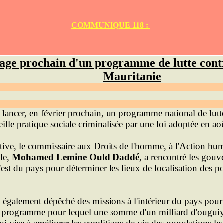
COMMUNIQUE 118 :
ge prochain d'un programme de lutte contr
Mauritanie
lancer, en février prochain, un programme national de lutte
eille pratique sociale criminalisée par une loi adoptée en a
tive, le commissaire aux Droits de l'homme, à l'Action hum
ile,
Mohamed Lemine Ould Daddé
, a rencontré les gouv
st du pays pour déterminer les lieux de localisation des po
 également dépêché des missions à l'intérieur du pays pour i
e programme pour lequel une somme d'un milliard d'ouguiya
qui vise à améliorer les conditions de vie des populations l