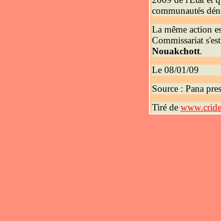
communautés dén
La même action es
Commissariat s'est
Nouakchott
.
Le 08/01/09
Source : Pana pres
Tiré de
www.crid