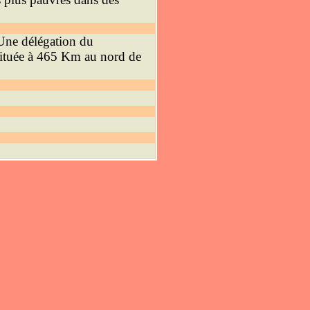
Une délégation du
 située à 465 Km au nord de