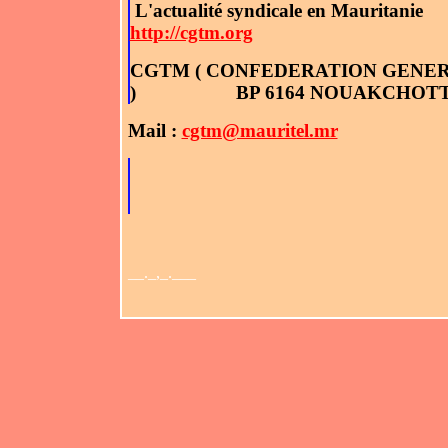
L'actualité syndicale en Mauritanie
http://cgtm.org
CGTM ( CONFEDERATION GENER
)
BP 6164 NOUAKCHOT
Mail :
cgtm@mauritel.mr
__._,_.___