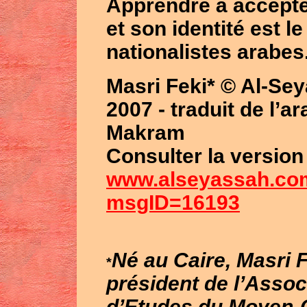
Apprendre à accepter
et son identité est le
nationalistes arabes
Masri Feki* © Al-Sey
2007 - t
raduit de l’a
Makram
Consulter la version
www.alseyassah.com
msgID=16193
Né au Caire, Masri 
*
président de l’Asso
d’Etudes du Moyen-O