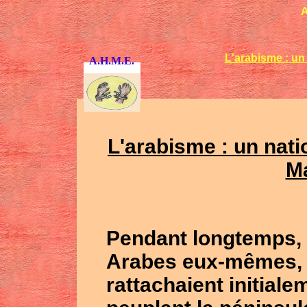
A
L'arabisme : un
A.H.M.E.
L'arabisme : un nati
Ma
Pendant longtem
ps,
Arabes eux-mêmes, 
rattachaient initiale