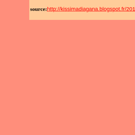
source:
http://kissimadiagana.blogspot.fr/2