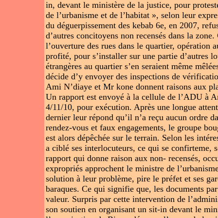
in, devant le ministère de la justice, pour protest
de l’urbanisme et de l’habitat », selon leur expre
du déguerpissement des kebab 6e, en 2007, refusen
d’autres concitoyens non recensés dans la zone. C
l’ouverture des rues dans le quartier, opération 
profité, pour s’installer sur une partie d’autres 
étrangères au quartier s’en seraient même mêlées.
décide d’y envoyer des inspections de vérifica
Ami N’diaye et Mr kone donnent raisons aux plai
Un rapport est envoyé à la cellule de l’ADU à Ar
4/11/10, pour exécution. Après une longue atten
dernier leur répond qu’il n’a reçu aucun ordre da
rendez-vous et faux engagements, le groupe bo
est alors dépêchée sur le terrain. Selon les intére
a ciblé ses interlocuteurs, ce qui se confirteme,
rapport qui donne raison aux non- recensés, occup
expropriés approchent le ministre de l’urbanisme 
solution à leur problème, pire le préfet et ses g
baraques. Ce qui signifie que, les documents par 
valeur. Surpris par cette intervention de l’admini
son soutien en organisant un sit-in devant le mini