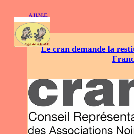
AR
A.H.M.E.
Le cran demande la restit
Franc