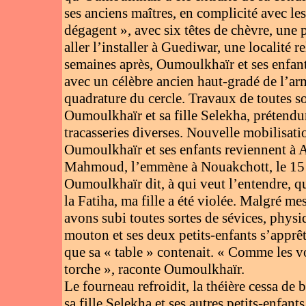
ses anciens maîtres, en complicité avec les
dégagent », avec six têtes de chèvre, une p
aller l’installer à Guediwar, une localit
semaines après, Oumoulkhaïr et ses enfant
avec un célèbre ancien haut-gradé de l’ar
quadrature du cercle. Travaux de toutes s
Oumoulkhaïr et sa fille Selekha, prétendum
tracasseries diverses. Nouvelle mobilisat
Oumoulkhaïr et ses enfants reviennent à 
Mahmoud, l’emmène à Nouakchott, le 15 f
Oumoulkhaïr dit, à qui veut l’entendre, qu’
la Fatiha, ma fille a été violée. Malgré me
avons subi toutes sortes de sévices, phys
mouton et ses deux petits-enfants s’apprête
que sa « table » contenait. « Comme les vo
torche », raconte Oumoulkhaïr.
Le fourneau refroidit, la théière cessa de 
sa fille Selekha et ses autres petits-enfan