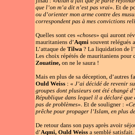
jihad : «
Allah a fait que je parte rejoind
que l’on m’a dit n’est pas vrai
». Et de p
ou d’orienter mon arme contre des musul
correspondent pas à mes convictions rel
Quelles sont ces «
choses
» qui auront ré
mauritaniens d’
Aqmi
souvent relégués a
L’attaque de
Tilwa
? La liquidation de l
Les choix répétés de mauritaniens pour 
Zouatine,
on ne le saura !
Mais en plus de sa déception, d’autres f
Ould Weiss
: «
J’ai décidé de revenir su
groupes dont plusieurs ont été changé d’
République dans lequel il a déclaré que
pas de problèmes
». Et de souligner : «
Ce
prêche pour propager l’Islam, en plus de
De retour dans son pays après avoir séj
d’
Aqmi, Ould Weiss
a semblé satisfait.