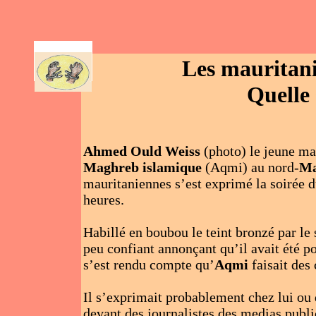
AR
Les mauritani
Quelle 
Ahmed Ould Weiss
(photo) le jeune mau
Maghreb islamique
(Aqmi) au nord-
Ma
mauritaniennes s’est exprimé la soirée d
heures.
Habillé en boubou le teint bronzé par le 
peu confiant annonçant qu’il avait été po
s’est rendu compte qu’
Aqmi
faisait des 
Il s’exprimait probablement chez lui ou 
devant des journalistes des medias publics