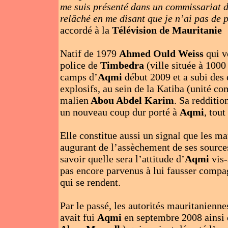
me suis présenté dans un commissariat de
relâché en me disant que je n’ai pas de 
accordé à la
Télévision de Mauritanie
Natif de 1979
Ahmed Ould Weiss
qui v
police de
Timbedra
(ville située à 1000
camps d’
Aqmi
début 2009 et a subi des 
explosifs, au sein de la Katiba (unité co
malien
Abou Abdel Karim
. Sa redditio
un nouveau coup dur porté à
Aqmi
, tout
Elle constitue aussi un signal que les ma
augurant de l’assèchement de ses sources
savoir quelle sera l’attitude d’
Aqmi
vis-
pas encore parvenus à lui fausser compag
qui se rendent.
Par le passé, les autorités mauritanienn
avait fui
Aqmi
en septembre 2008 ainsi 