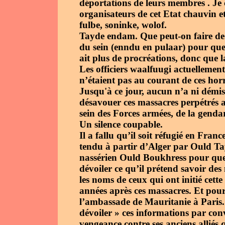
déportations de leurs membres . Je
organisateurs de cet Etat chauvin et
fulbe, soninke, wolof.
Tayde endam. Que peut-on faire de 
du sein (enndu en pulaar) pour que c
ait plus de procréations, donc que la
Les officiers waalfuugi actuellemen
n’étaient pas au courant de ces horri
Jusqu'à ce jour, aucun n’a ni démi
désavouer ces massacres perpétrés 
sein des Forces armées, de la gendar
Un silence coupable.
Il a fallu qu’il soit réfugié en Fra
tendu à partir d’Alger par Ould Tay
nassérien Ould Boukhress pour que
dévoiler ce qu’il prétend savoir des
les noms de ceux qui ont initié cet
années après ces massacres. Et pourt
l’ambassade de Mauritanie à Paris. J
dévoiler » ces informations par co
vengeance contre ses anciens alliés 