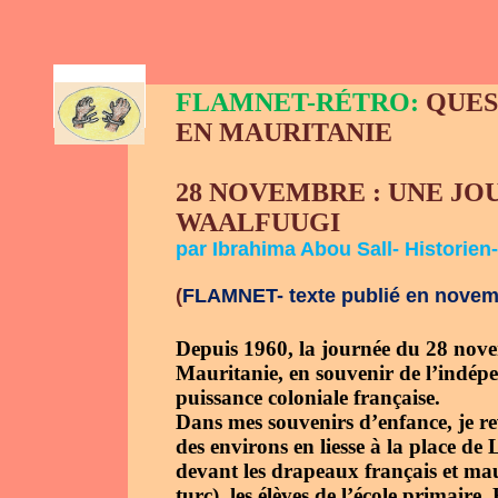
AR
FLAMNET-RÉTRO:
QUES
EN MAURITANIE
28 NOVEMBRE : UNE JO
WAALFUUGI
par Ibrahima Abou Sall- Historien
(
FLAMNET- texte publié en novem
Depuis 1960, la journée du 28 nove
Mauritanie, en souvenir de l’indép
puissance coloniale française.
Dans mes souvenirs d’enfance, je re
des environs en liesse à la place de
devant les drapeaux français et ma
turc), les élèves de l’école primaire.