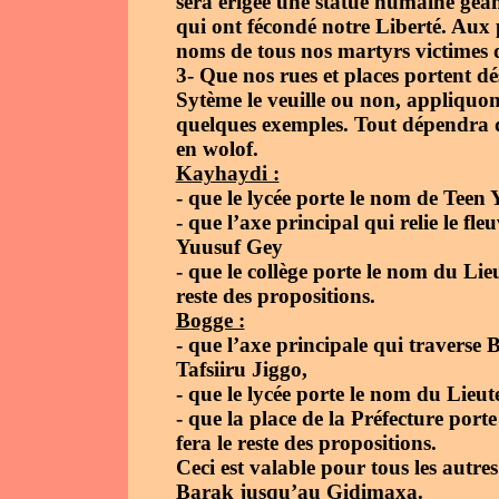
sera érigée une statue humaine géa
qui ont fécondé notre Liberté. Aux p
noms de tous nos martyrs victimes
3- Que nos rues et places portent d
Sytème le veuille ou non, appliquon
quelques exemples. Tout dépendra 
en wolof.
Kayhaydi :
- que le lycée porte le nom de Teen
- que l’axe principal qui relie le f
Yuusuf Gey
- que le collège porte le nom du Li
reste des propositions.
Bogge :
- que l’axe principale qui travers
Tafsiiru Jiggo,
- que le lycée porte le nom du Lieu
- que la place de la Préfecture por
fera le reste des propositions.
Ceci est valable pour tous les autres 
Barak jusqu’au Gidimaxa.