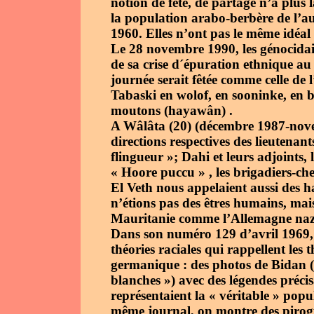
notion de fête, de partage n’a plus l
la population arabo-berbère de l’au
1960. Elles n’ont pas le même idéal 
Le 28 novembre 1990, les génocidai
de sa crise d´épuration ethnique au
journée serait fêtée comme celle de 
Tabaski en wolof, en sooninke, en b
moutons (hayawân) .
A Wâlâta (20) (décembre 1987-novem
directions respectives des lieutenan
flingueur »; Dahi et leurs adjoint
« Hoore puccu » , les brigadiers-c
El Veth nous appelaient aussi des h
n’étions pas des êtres humains, mais 
Mauritanie comme l’Allemagne nazie
Dans son numéro 129 d’avril 1969,
théories raciales qui rappellent les t
germanique : des photos de Bidan 
blanches ») avec des légendes préci
représentaient la « véritable » pop
même journal, on montre des pirogu