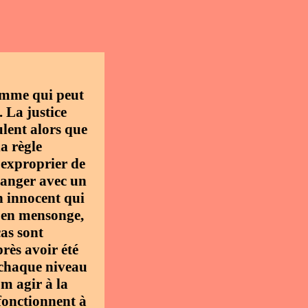
homme qui peut
. La justice
ulent alors que
a règle
 exproprier de
ranger avec un
n innocent qui
e en mensonge,
cas sont
rès avoir été
 chaque niveau
om agir à la
 fonctionnent à