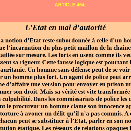
ARTICLE 464:
L'Etat en mal d'autorité
la notion d’Etat reste subordonnée à celle d’un 
ue l’incarnation du plus petit maillon de la chaîne
 taillée sur mesure. Les forts en usent comme ils ve
sent sa rigueur. Cette fausse logique est pourtant l
uritanie. Un homme sans défense peut de se voir
ar un homme plus fort. Un agent de police peut ar
e d’affaire une version pour envoyer en prison u
lamer son droit. Mais sa vérité est vite transformé
 culpabilité. Dans les commissariats de police les 
ant le procureur un homme clame son innocence ap
 torture à avouer un délit qu’il n’a pas commis. A
hacun peut se substituer à l’Etat, parler en son n
itution étatique. Les réseaux de relations opaques