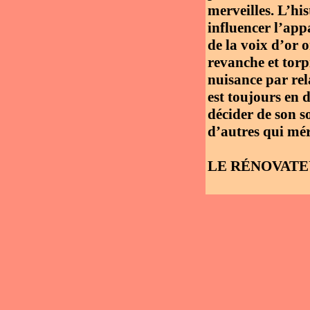
merveilles. L’his
influencer l’app
de la voix d’or 
revanche et torpi
nuisance par rel
est toujours en 
décider de son so
d’autres qui méri
LE RÉNOVATE