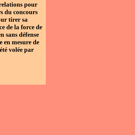
 relations pour
rs du concours
ur tirer sa
ce de la force de
en sans défense
te en mesure de
été volée par