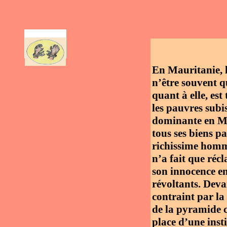
En Mauritanie, 
n’être souvent q
quant à elle, est
les pauvres subis
dominante en Ma
tous ses biens p
richissime homm
n’a fait que réc
son innocence en
révoltants. Dev
contraint par la
de la pyramide c
place d’une inst