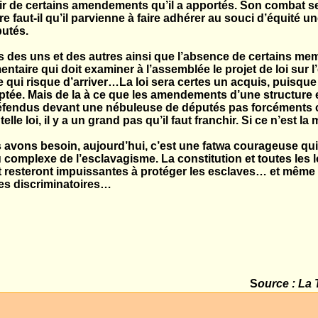
nir de certains amendements qu’il a apportés. Son combat ser
e faut-il qu’il parvienne à faire adhérer au souci d’équité u
putés.
es des uns et des autres ainsi que l’absence de certains me
taire qui doit examiner à l’assemblée le projet de loi sur l
e qui risque d’arriver…La loi sera certes un acquis, puisque
ptée. Mais de la à ce que les amendements d’une structure 
défendus devant une nébuleuse de députés pas forcéments
elle loi, il y a un grand pas qu’il faut franchir. Si ce n’est la 
s avons besoin, aujourd’hui, c’est une fatwa courageuse qu
 complexe de l’esclavagisme. La constitution et toutes les 
t resteront impuissantes à protéger les esclaves… et mêm
ues discriminatoires…
S
ource :
La 