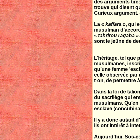
des arguments tirés
trouve qui disent qu
Curieux argument, a
La «
kaffara
», qui 
musulman d’accorder
«
tahrirou raqaba
»…
sont le jeûne de d
L’héritage, tel que
musulmanes, inscrit
qu’une femme ‘escl
celle observée par 
t-on, de permettre 
Dans la loi de tali
du sacrilège qui en
musulmans. Qu’en es
esclave (concubinag
Il y a donc autant d
ils ont intérêt à in
Aujourd’hui, Sos-es