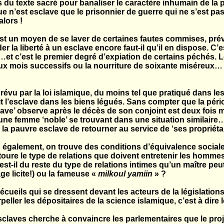
 du texte sacré pour banaliser le caractère inhumain de la pr
e n’est esclave que le prisonnier de guerre qui ne s’est pas 
lors !
est un moyen de se laver de certaines fautes commises, pré
 la liberté à un esclave encore faut-il qu’il en dispose. C’
et c’est le premier degré d’expiation de certains péchés. 
eux mois successifs ou la nourriture de soixante miséreux…
 prévu par la loi islamique, du moins tel que pratiqué dans
 l’esclave dans les biens légués. Sans compter que la péri
ave’ observe après le décès de son conjoint est deux fois
une femme ‘noble’ se trouvant dans une situation similaire…
à la pauvre esclave de retourner au service de ‘ses propriét
on également, on trouve des conditions d’équivalence socia
toure le type de relations que doivent entretenir les homme
t-il du reste du type de relations intimes qu’un maître peu
e licite!) ou la fameuse «
milkoul yamiin
» ?
’écueils qui se dressent devant les acteurs de la législation
terpeller les dépositaires de la science islamique, c’est à dire
claves cherche à convaincre les parlementaires que le proje