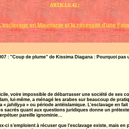
ARTICLE 42 :
: L'esclavage en Mauritanie et la nécessité d'une Fatwa
 2007 : ''Coup de plume'' de Kissima Diagana : Pourquoi pas 
fficile, voire impossible de débarrasser une société de ses 
am, lui-même, a ménagé les arabes sur beaucoup de prati
la «
jahiliyya
» ou période antéislamique. L’esclavage en fait 
es sacrés quant aux questions juridiques donne un prétexte
perpétuer pareille ignominie…
-ci s’emploient à récuser que l’esclavage existe, mais en p