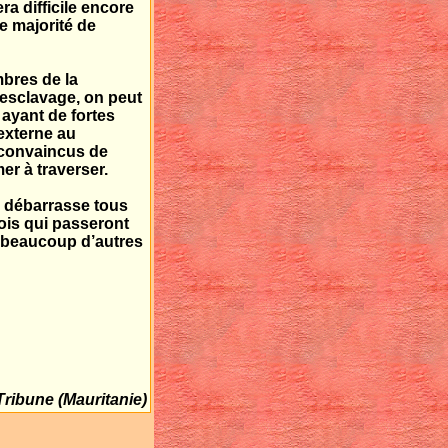
a difficile encore
ne majorité de
mbres de la
’esclavage, on peut
 ayant de fortes
externe au
 convaincus de
mer à traverser.
i débarrasse tous
lois qui passeront
e beaucoup d’autres
Tribune
(Mauritanie)