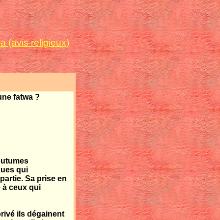
 (avis religieux)
une fatwa ?
coutumes
ques qui
partie. Sa prise en
 à ceux qui
rivé ils dégainent