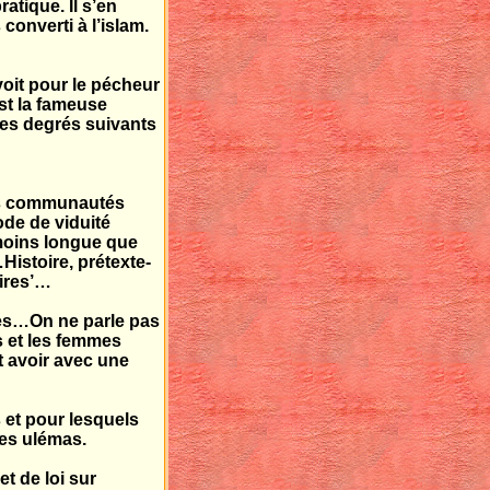
atique. Il s’en
converti à l’islam.
voit pour le pécheur
est la fameuse
Les degrés suivants
 les communautés
ode de viduité
 moins longue que
Histoire, prétexte-
aires’…
les…On ne parle pas
s et les femmes
t avoir avec une
s et pour lesquels
 les ulémas.
t de loi sur