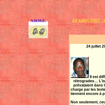
24 juillet 2007 
A.H.M.E.
24 juillet
Il est di
rétrogrades… L’isl
prévalaient dans 
charge par les text
tiennent encore à 
Non seulement, ceux