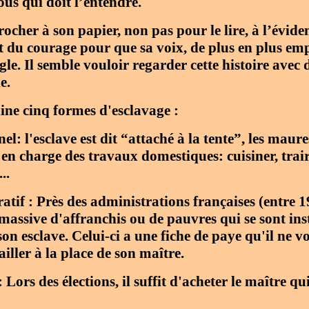
us qui doit l’entendre.
her à son papier, non pas pour le lire, à l’évidenc
ut du courage pour que sa voix, de plus en plus em
ngle. Il semble vouloir regarder cette histoire avec 
e.
ine cinq formes d'esclavage :
el: l'esclave est dit “attaché à la tente”, les maur
en charge des travaux domestiques: cuisiner, traire
..
atif : Près des administrations françaises (entre 19
e massive d'affranchis ou de pauvres qui se sont in
son esclave. Celui-ci a une fiche de paye qu'il ne v
vailler à la place de son maître.
 Lors des élections, il suffit d'acheter le maître qui