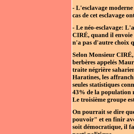
- L'esclavage moderne : 
cas de cet esclavage on
- Le néo-esclavage: L'af
CIRÉ, quand il envoie d
n'a pas d'autre choix q
Selon Monsieur CIRÉ, l
berbères appelés Maur
traite négrière sahari
Haratines, les affranchi
seules statistiques con
43% de la population 
Le troisième groupe e
On pourrait se dire que
pouvoir" et en finir av
soit démocratique, il f