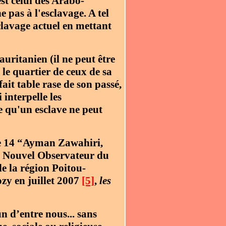
st celui des Arabo-
 pas à l'esclavage. A tel
clavage actuel en mettant
uritanien (il ne peut être
 le quartier de ceux de sa
ait table rase de son passé,
interpelle les
e qu'un esclave ne peut
ge 14 “Ayman Zawahiri,
e Nouvel Observateur du
de la région Poitou-
zy en juillet 2007
[5]
,
les
 d’entre nous... sans