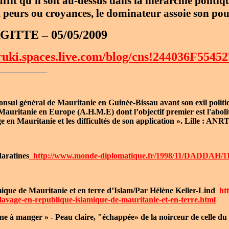
suffit qu'il soit au-dessus dans la hiérarchie politiq
, peurs ou croyances, le dominateur assoie son pou
RGITTE – 05/05/2009
ruki.spaces.live.com/blog/cns!244036F55452
onsul général de Mauritanie en Guinée-Bissau avant son exil politiq
 Mauritanie en Europe (A.H.M.E) dont l’objectif premier est l'aboli
ge en Mauritanie et les difficultés de son application ». Lille : ANR
aratines
http://www.monde-diplomatique.fr/1998/11/DADDAH/1
ique de Mauritanie et en terre d’Islam/Par Hélène Keller-Lind
ht
clavage-en-republique-islamique-de-mauritanie-et-en-terre.html
ne à manger » - Peau claire, "échappée» de la noirceur de celle du