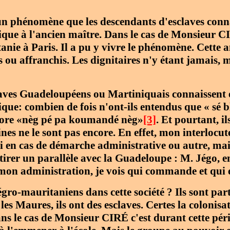
, un phénomène que les descendants d'esclaves conna
ue à l'ancien maître. Dans le cas de Monsieur CIRÉ
nie à Paris. Il a pu y vivre le phénomène. Cette 
s ou affranchis. Les dignitaires n'y étant jamais,
aves Guadeloupéens ou Martiniquais connaissent 
ue: combien de fois n'ont-ils entendus que « sé 
ncore «nèg pé pa koumandé nèg»
[3]
. Et pourtant, i
ines ne le sont pas encore. En effet, mon interlocut
hi en cas de démarche administrative ou autre, ma
tirer un parallèle avec la Guadeloupe : M. Jégo, e
mon administration, je vois qui commande et qui 
égro-mauritaniens dans cette société ? Ils sont par
 Maures, ils ont des esclaves. Certes la colonisat
s le cas de Monsieur CIRÉ c'est durant cette péri