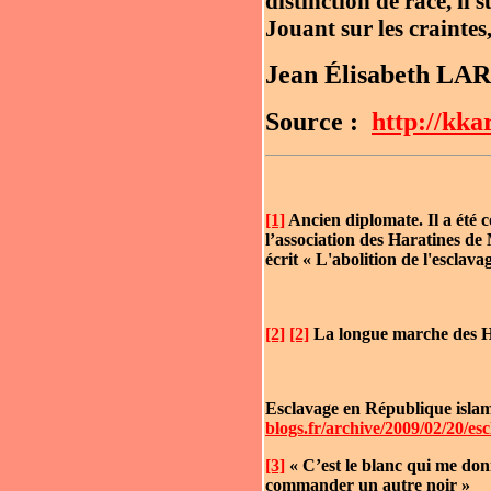
distinction de race, il 
Jouant sur les craintes
Jean Élisabeth LA
Source :
http://kka
[1]
Ancien diplomate. Il a été c
l’association des Haratines de
écrit « L'abolition de l'esclava
[2]
[2]
La longue marche des H
Esclavage en République islam
blogs.fr/archive/2009/02/20/es
[3]
« C’est le blanc qui me don
commander un autre noir »