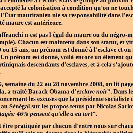
à l'emmener à l'école. Mais le groupe au pouvoir e
accepté la colonisation à condition qu'on ne touche
l'État mauritanien nie sa responsabilité dans l'es
té maure est antérieure.
affranchi n'est pas l'égal du maure ou du négro-ma
emple). Chacun est maintenu dans son statut, et vit
 ou 15 ans, un prénom est donné à l’esclave et on f
 Un prénom est donné, voilà encore un élément qui 
niquais descendants d'esclaves, et à cela s’ajout
.
, semaine du 22 au 28 novembre 2008, on lit pa
da, a traité Barack Obama d’
esclave noir
”. Dans l
Concernant les excuses que la présidente socialiste 
au Sénégal sur les propos tenus par Nicolas Sarko
tagés: 46% pensent qu'elle a eu tor
t”.
être pratiquée par chacun d'entre nous sur chacun