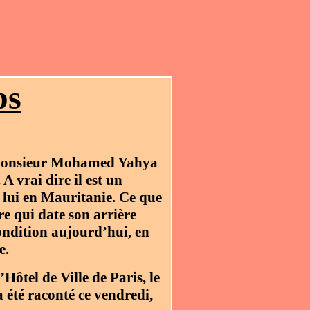
ps
é Monsieur Mohamed Yahya
 A vrai dire il est un
 lui en Mauritanie. Ce que
e qui date son arrière
condition aujourd’hui, en
e.
Hôtel de Ville de Paris, le
a été raconté ce vendredi,