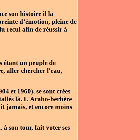
e son histoire il la
preinte d’émotion, pleine de
du recul afin de réussir à
es étant un peuple de
, aller chercher l'eau,
04 et 1960), se sont crées
stallés là. L'Arabo-berbère
oit jamais, et encore moins
, à son tour, fait voter ses