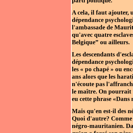
parti politique.
A cela, il faut ajouter
dépendance psychologiq
l'ambassade de Maurita
qu'avec quatre esclave
Belgique” ou ailleurs.
Les descendants d'escl
dépendance psychologiq
les « po chapé » ou e
ans alors que les harat
n'écoute pas l'affranc
le maître. On pourrait 
eu cette phrase «Dans 
Mais qu'en est-il des n
Quoi d'autre? Comme les
négro-mauritanien. Dan