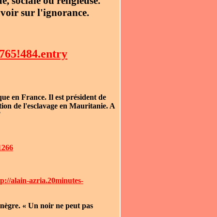
ue, sociale ou religieuse.
voir sur l'ignorance.
765!484.entry
ue en France. Il est président de
tion de l'esclavage en Mauritanie. A
T
1266
tp://alain-azria.20minutes-
 nègre. « Un noir ne peut pas