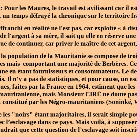
Pour les Maures, le travail est avilissant car il es
t un temps défrayé la chronique sur le territoire fr
franchi en réalité ne l'est pas, car exploité « à dis
e l'argent à sa mère, il sait qu'elle en réserve une 
ue de continuer, car priver le maître de cet argent,
a population de la Mauritanie se compose de troi
es mais comportant une majorité de Berbères. Ce 
enne en étant fournisseurs et consommateurs. Le d
s. Il n’y a pas de statistiques, et pour cause, un e
nues, faites par la France en 1964, estiment que les
mauritanienne, mais Monsieur CIRÉ ne doute pas q
st constitué par les Négro-mauritaniens (Soninké
 les "noirs" étant majoritaires, il serait simple p
ec l’esclavage dans ce pays. Mais voilà, à suppose
audrait que cette question de l’esclavage soit ins