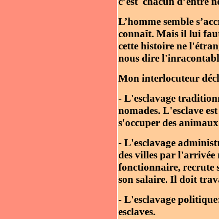
c’est chacun d’entre no
L’homme semble s’accroc
connaît. Mais il lui fa
cette histoire ne l'étra
nous dire l'inracontabl
Mon interlocuteur décl
- L'esclavage traditionn
nomades. L'esclave est 
s'occuper des animaux.
- L'esclavage administr
des villes par l'arrivé
fonctionnaire, recrute 
son salaire. Il doit tra
- L'esclavage politique:
esclaves.