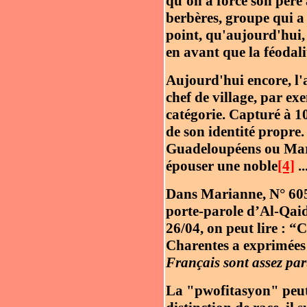
qu'on a forcé son père 
berbères, groupe qui a 
point, qu'aujourd'hui, 
en avant que la féodali
Aujourd'hui encore, l'
chef de village, par ex
catégorie. Capturé à 10
de son identité propre.
Guadeloupéens ou Marti
épouser une noble
[4]
..
Dans Marianne, N° 605
porte-parole d’Al-Qai
26/04, on peut lire : “
Charentes a exprimées 
Français sont assez par
La "pwofitasyon" peut 