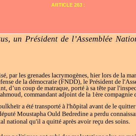
ARTICLE 263 :
tus, un Président de l’Assemblée Nati
sé, par les grenades lacrymogènes, hier lors de la ma
éfense de la démocratie (FNDD), le Président de l'As
int, d’un coup de matraque, porté à sa tête par l'inspe
oud, commandant adjoint de la 1ère compagnie de 
heïr a été transporté à l'hôpital avant de le quitter 
 député Moustapha Ould Bedredine a perdu connaissa
al national qu'il a quitté après avoir reçu des soins.