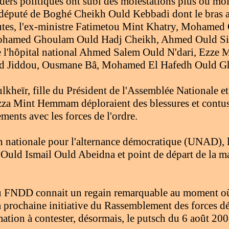
eaders politiques ont subi des molestations plus ou mo
e député de Boghé Cheikh Ould Kebbadi dont le bras a 
eutes, l'ex-ministre Fatimetou Mint Khatry, Mohame
hamed Ghoulam Ould Hadj Cheikh, Ahmed Ould Sidi
de l'hôpital national Ahmed Salem Ould N'dari, Ezz
ld Jiddou, Ousmane Bâ, Mohamed El Hafedh Ould Gh
kheïr, fille du Président de l'Assemblée Nationale
Ezza Mint Hemmam déploraient des blessures et contus
ments avec les forces de l'ordre.
n nationale pour l'alternance démocratique (UNAD), le
ld Ismail Ould Abeidna et point de départ de la man
u FNDD connait un regain remarquable au moment où
la prochaine initiative du Rassemblement des forces 
mation à contester, désormais, le putsch du 6 août 200