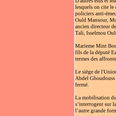
D'autres élus et l
lesquels on cite l
policiers anti-ém
Ould Mansour, Mo
ancien directeur 
Tali, Isselmou Ou
Marieme Mint Boul
fils de la député 
termes des affronte
Le siège de l'Unio
Abdel Ghoudouss Ou
fermé.
La mobilisation d
s’interrogent sur 
l’autre grande for