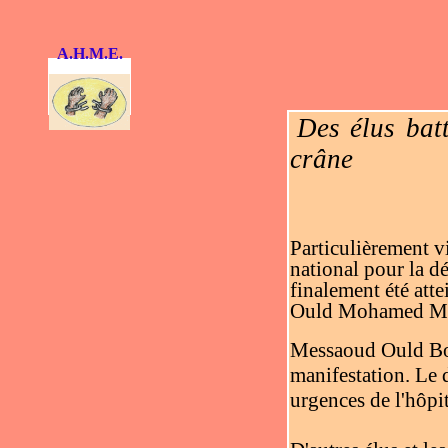
A.H.M.E.
Des élus bat
crâne
Particulièrement vi
national pour la d
finalement été atte
Ould Mohamed Mahm
Messaoud Ould Boulk
manifestation. Le
urgences de l'hôpit