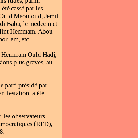
ins rudes, parmi
été cassé par les
d Ould Maouloud, Jemil
 Baba, le médecin et
e Mint Hemmam, Abou
oulam, etc.
 et Hemmam Ould Hadj,
ions plus graves, au
 parti présidé par
ifestation, a été
 les observateurs
démocratiques (RFD),
8.