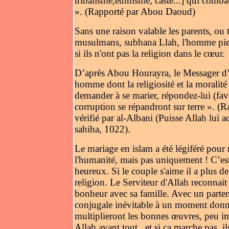
tribalisme,ethnisme, caste...] qui comb
». (Rapporté par Abou Daoud)
Sans une raison valable les parents, ou 
musulmans, subhana Llah, l'homme pie
si ils n'ont pas la religion dans le cœur.
D’après Abou Hourayra, le Messager d’All
homme dont la religiosité et la moralit
demander à se marier, répondez-lui (fav
corruption se répandront sur terre ». (
vérifié par al-Albani (Puisse Allah lui a
sahiha, 1022).
Le mariage en islam a été légiféré pour r
l'humanité, mais pas uniquement ! C’est
heureux. Si le couple s'aime il a plus d
religion. Le Serviteur d'Allah reconnait
bonheur avec sa famille. Avec un partena
conjugale inévitable à un moment donné
multiplieront les bonnes œuvres, peu imp
Allah avant tout, et si ça marche pas, i