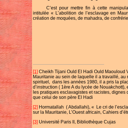
C’est pour mettre fin à cette manipul
intitulée « L’abolition de l’esclavage en Maur
création de moquées, de mahadra, de confréries
[1]
Cheikh Tijani Ould El Hadi Ould Maouloud V
Mauritanie au sein de laquelle il a travaillé, au
spirituel,
dans les années 1980, il a pris la pla
d’instruction ( 1ère A du lycée de Nouakchott), et
les pratiques esclavagistes et racistes, dignes 
que celui de son père El Hadi
[2]
Hormatallah
( Abdallahi), « Le cri de l’es
sur la Mauritanie, L’Ouest africain, Cahiers d’ét
[3]
Université Paris II, Bibliothèque Cujas