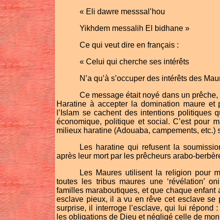
« Eli dawre messsal’hou
Yikhdem messalih El bidhane »
Ce qui veut dire en français :
« Celui qui cherche ses intérêts
N’a qu’à s’occuper des intérêts des Mau
Ce message était noyé dans un prêche, su
Haratine à accepter la domination maure et pri
l’Islam se cachent des intentions politiques 
économique, politique et social. C’est pour
milieux haratine (Adouaba, campements, etc.) 
Les haratine qui refusent la soumissio
après leur mort par les prêcheurs arabo-berbèr
Les Maures utilisent la religion pour 
toutes les tribus maures une ‘révélation’ o
familles maraboutiques, et que chaque enfant a
esclave pieux, il a vu en rêve cet esclave se 
surprise, il interroge l’esclave, qui lui répond 
les obligations de Dieu et négligé celle de mo