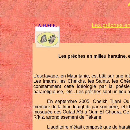
A
Les prêches en
A.H.M.E.
Les prêches en milieu haratine, 
L’esclavage, en Mauritanie, est bâti sur une id
Les Imams, les Cheikhs, les Saints, les Chér
constamment cette idéologie par la poésie, 
parareligieuse,
etc.. Les prêches sont un lieu p
En septembre 2005, Cheikh Tijani Ou
membre de la tribu Idaïghib, par son père,
et I
mosquée des Oulad Aïd à Oum El Ghoura. Ce
R’kiz, arrondissement de Tékane.
L’auditoire n’était composé que de harati