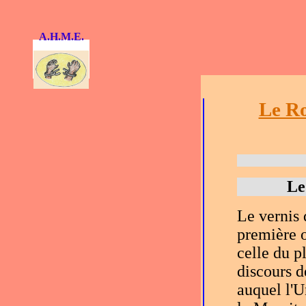
A.H.M.E.
Le Ro
Le
Le vernis 
première o
celle du p
discours d
auquel l'U