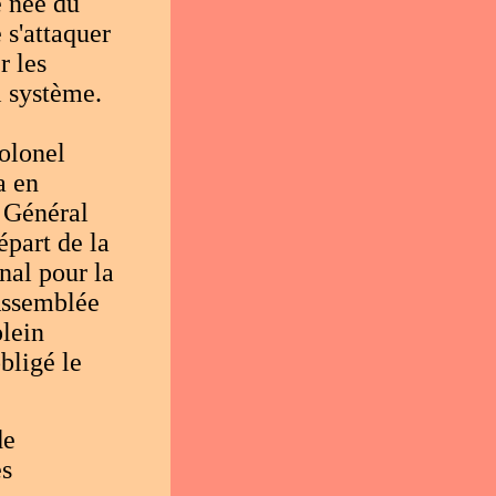
e née du
 s'attaquer
r les
l système.
Colonel
a en
e Général
épart de la
nal pour la
'Assemblée
plein
bligé le
de
es