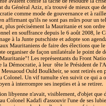
nie avaient confié la tâche de résoudre la cris
t du Général Aziz, n'a trouvé de mieux que de
cratie comme mode de gouvernance et à raille
en affirmant qu'ils ne sont pas mûrs pour un te
, plus précisément la Mauritanie et son ordre
onnel en souffrance depuis le 6 août 2008, le 
ge à la Junte putschiste et adopte son agend
aux Mauritaniens de faire des élections que l
e organiser de façon unilatérale le point de d
Mauritanie"! Les représentants du Front Natio
 la Démocratie, à leur tête le Président de l
 Messaoud Ould Boulkheir, se sont retirés en 
u Colonel. Un vif tumulte s'en suivit ce qui a o
byen à interrompre ses inepties et à se retirer.
on libyenne n'avait, visiblement, d'objet que 
au Colonel Kadafi d'assouvir l'une de ses lubi