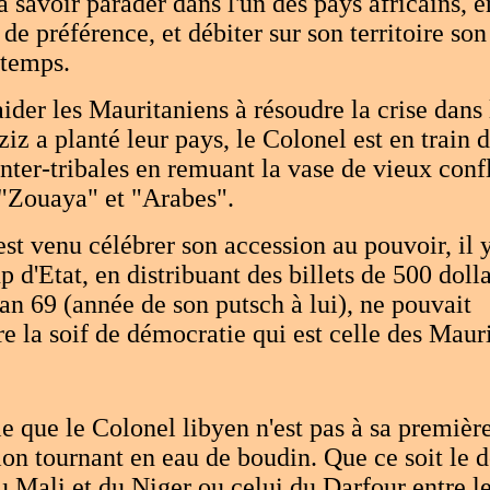
à savoir parader dans l'un des pays africains, e
 de préférence, et débiter sur son territoire so
 temps.
aider les Mauritaniens à résoudre la crise dans 
iz a planté leur pays, le Colonel est en train d'
inter-tribales en remuant la vase de vieux confl
 "Zouaya" et "Arabes".
est venu célébrer son accession au pouvoir, il y
p d'Etat, en distribuant des billets de 500 doll
l'an 69 (année de son putsch à lui), ne pouvait
 la soif de démocratie qui est celle des Mauri
e que le Colonel libyen n'est pas à sa première
on tournant en eau de boudin. Que ce soit le d
 Mali et du Niger ou celui du Darfour entre 