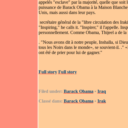
appelés "esclave" par la majorité, quelle que soit
puissance de Barack Obama à la Maison Blanche v
Unis, mais aussi dans leur pays.
secrétaire général de la "libre circulation des Ira
"Inspiring," he calls it.
"Inspirer," il l'appelle.
Insp
personnellement. Comme Obama, Thijeel a de la f
.
"Nous avons dit à notre peuple, Inshalla, si Dieu 
tous les Noirs dans le monde», se souvient-il.
."
«N
ont été de prier pour lui de gagner."
Full story
Full story
Filed under:
Barack Obama
•
Iraq
Classé dans:
Barack Obama
•
Irak