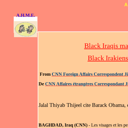
A
A.H.M.E.
Black Iraqis m
Black Irakien
From
CNN Foreign Affairs Correspondent Ji
De
CNN Affaires étrangères Correspondant Ji
Jalal Thiyab Thijeel cite Barack Obama, 
BAGHDAD, Iraq (CNN)
- Les visages et les p