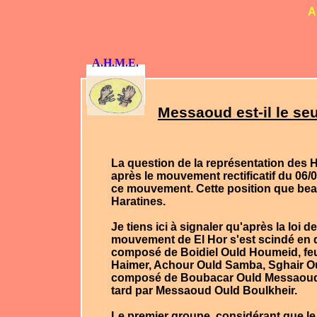
A
A.H.M.E.
Messaoud est-il le se
La question de la représentation des 
après le
mouvement rectificatif
du 06/0
ce mouvement. Cette position que be
Haratines.
Je tiens ici à signaler qu'après la loi 
mouvement de
El Hor
s'est scindé en
composé de
Boidiel Ould Houmeid
, f
Haimer
,
Achour Ould Samba
,
Sghair O
composé de
Boubacar Ould Messaou
tard par
Messaoud Ould Boulkheir
.
Le premier groupe, considérant que le 