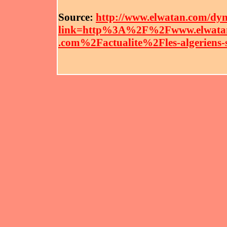
Source:
http://www.elwatan.com/dy
link=http%3A%2F%2Fwww.elwata
.com%2Factualite%2Fles-algeriens-s