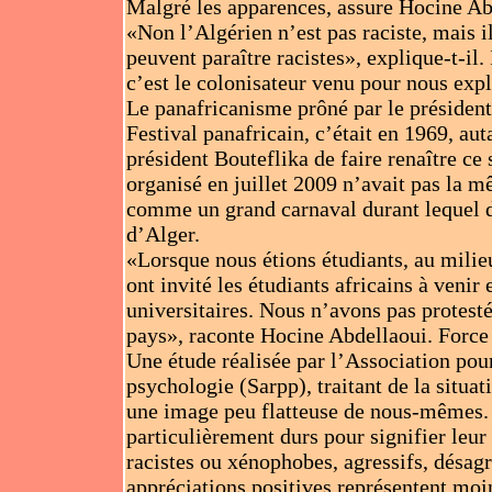
Malgré les apparences, assure Hocine Abd
«Non l’Algérien n’est pas raciste, mais 
peuvent paraître racistes», explique-t-il.
c’est le colonisateur venu pour nous expl
Le panafricanisme prôné par le présiden
Festival panafricain, c’était en 1969, auta
président Bouteflika de faire renaître ce
organisé en juillet 2009 n’avait pas la m
comme un grand carnaval durant lequel de
d’Alger.
«Lorsque nous étions étudiants, au milie
ont invité les étudiants africains à venir 
universitaires. Nous n’avons pas protesté 
pays», raconte Hocine Abdellaoui. Force 
Une étude réalisée par l’Association pour
psychologie (Sarpp), traitant de la situa
une image peu flatteuse de nous-mêmes. L
particulièrement durs pour signifier leur 
racistes ou xénophobes, agressifs, désag
appréciations positives représentent mo