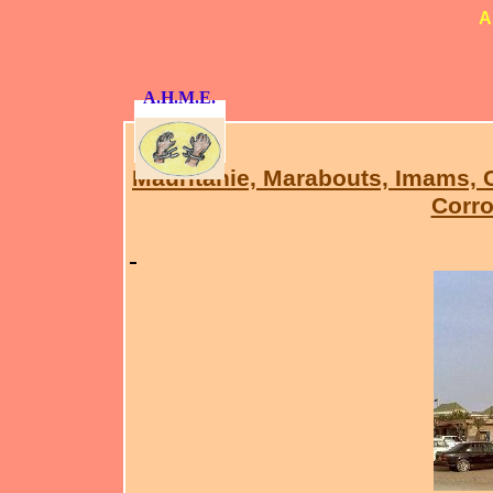
A
A.H.M.E.
Mauritanie, Marabouts, Imams, C
Corr