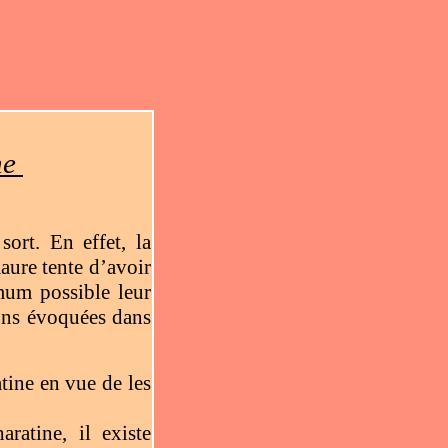
ne
sort. En effet, la
aure tente d’avoir
imum possible leur
sons évoquées dans
tine en vue de les
atine, il existe