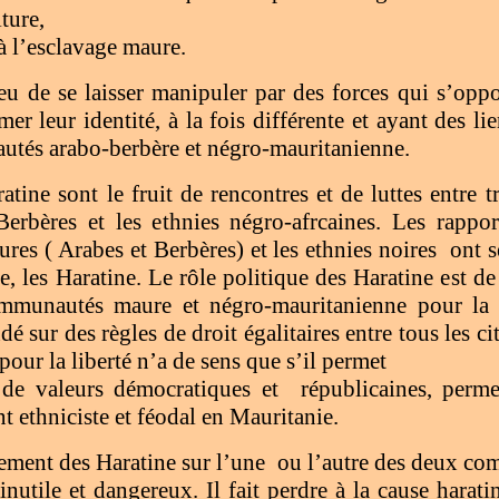
lture,
é à l’esclavage maure.
eu de se laisser manipuler par des forces qui s’oppo
mer leur identité, à la fois différente et ayant des li
tés arabo-berbère et négro-mauritanienne.
atine sont le fruit de rencontres et de luttes entre t
Berbères et les ethnies négro-afrcaines. Les rappo
ures ( Arabes et Berbères) et les ethnies noires
ont s
e, les Haratine. Le rôle politique des Haratine est de
mmunautés maure et négro-mauritanienne pour la c
dé sur des règles de droit égalitaires entre tous les 
pour la liberté n’a de sens que s’il permet
 de valeurs démocratiques et
républicaines, perme
 ethniciste et féodal en Mauritanie.
ement des Haratine sur l’une
ou l’autre des deux co
inutile et dangereux. Il fait perdre à la cause haratin