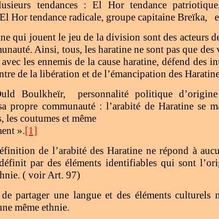
lusieurs tendances : El Hor tendance patriotique
El Hor tendance radicale, groupe capitaine Breïka,
e
ne qui jouent le jeu de la division sont des acteurs d
nauté. Ainsi, tous, les haratine ne sont pas que des 
avec les ennemis de la cause haratine, défend des int
ntre de la libération et de l’émancipation des Haratine
uld Boulkheïr,
personnalité politique d’origine
 sa propre communauté : l’arabité de Haratine se ma
us, les coutumes et même
ent ».
[1]
éfinition de l’arabité des Haratine ne répond à aucun
définit par des éléments identifiables qui sont l’ori
hnie. ( voir Art. 97)
 de partager une langue et des éléments culturels 
 une même ethnie.