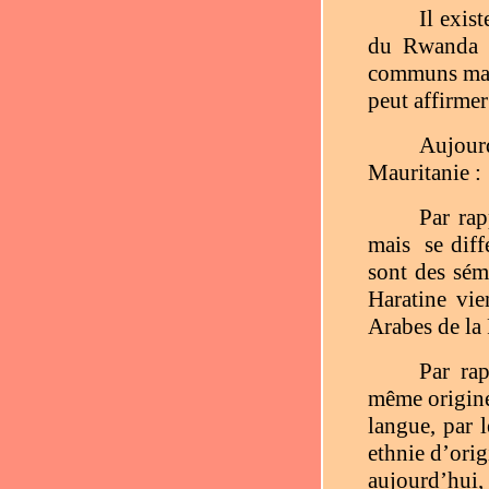
Il exis
du Rwanda e
communs mais
peut affirmer
Aujourd
Mauritanie :
Par rap
mais
se diff
sont des sémi
Haratine vie
Arabes de la
Par rap
même origine 
langue, par l
ethnie d’orig
aujourd’hui,