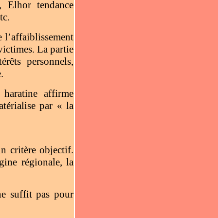
, Elhor tendance
tc.
e l’affaiblissement
victimes. La partie
érêts
personnels,
.
 haratine affirme
térialise par « la
 critère objectif.
gine régionale, la
ne suffit pas pour