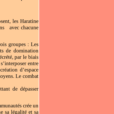
sent, les Haratine
ens
avec chacune
rois groupes : Les
rts de domination
écrété, par le biais
 s’interposer entre
réation d’espace
citoyens. Le combat
ttant de dépasser
mmunautés crée un
e sa légalité et sa