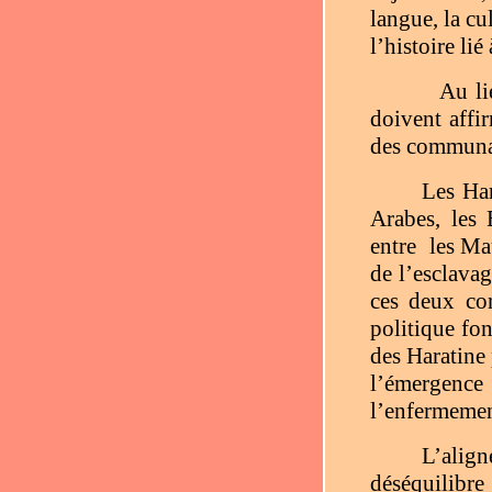
langue, la cu
l’histoire li
Au li
doivent affir
des communau
Les Har
Arabes, les 
entre
les Ma
de l’esclavag
ces deux co
politique fon
des Haratine 
l’émergence
l’enfermement
L’align
déséquilibre 