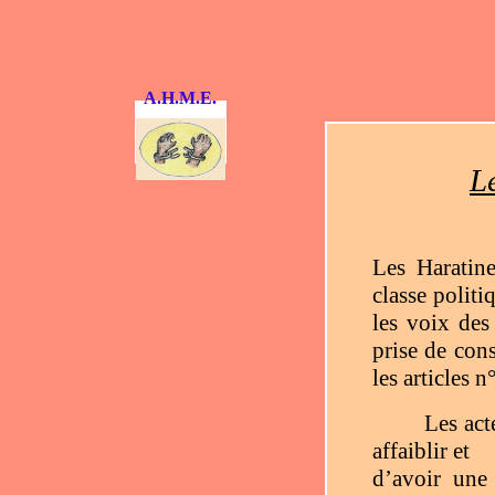
A.H.M.E.
L
Les Haratine
classe polit
les voix des
prise de con
les articles 
Les act
affaiblir et
d’avoir une